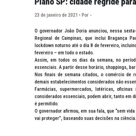
Plano SP: cidade regride para
23 de janeiro de 2021 • Por -
O governador João Doria anunciou, nessa sexta-
Regional de Campinas, que inclui Bragança Paul
lockdown
noturno até o dia 8 de fevereiro, incluin
fevereiro – em todo o estado.
Assim, em todos os dias da semana, no períod
essenciais. A partir desse horário, shoppings, b
Nos finais de semana citados, o comércio de r
demais estabelecimentos considerados não essen
Farmácias, supermercados, lotéricas, oficina
considerados essenciais, podem abrir, tanto em d
é permitido.
O governador afirmou, em sua fala, que “sem vida
vai proteger”, baseando suas decisões na ciência