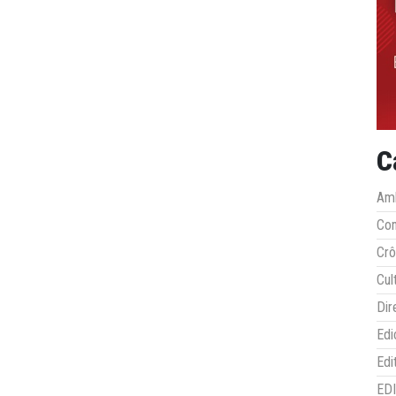
C
Amb
Co
Crô
Cul
Dir
Edi
Edi
ED