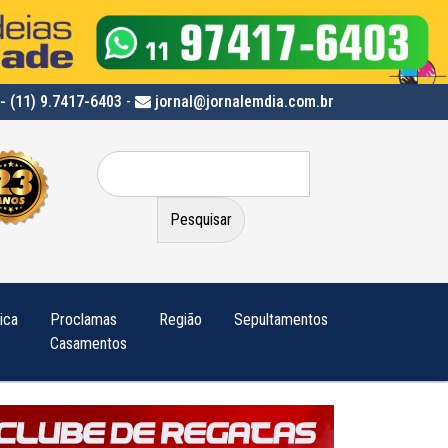
- (11) 9.7417-6403
-
jornal@jornalemdia.com.br
Pesquisar
por:
tica
Proclamas
Região
Sepultamentos
Casamentos