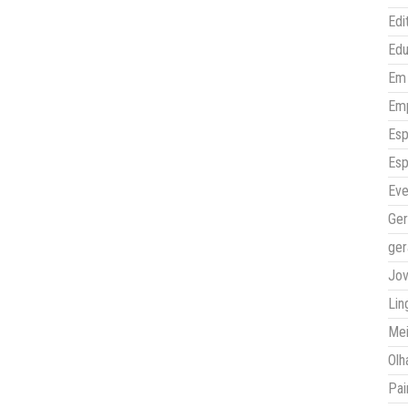
Edi
Ed
Em 
Em
Esp
Esp
Eve
Ger
ger
Jo
Lin
Mei
Olh
Pai