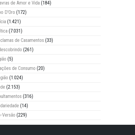
avras de Amor e Vida
(184)
o D'Oro
(172)
ícia
(1.421)
ítica
(7.031)
clamas de Casamentos
(33)
escobrindo
(261)
ião
(5)
lações de Consumo
(20)
igião
(1.024)
úde
(2.153)
ultamentos
(316)
idariedade
(14)
-Versão
(229)