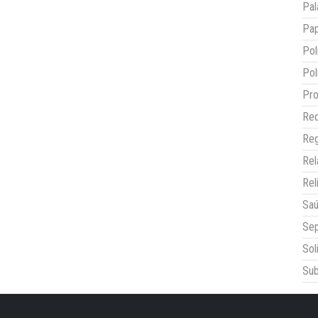
Pal
Pap
Pol
Pol
Pro
Red
Reg
Re
Rel
Sa
Sep
Sol
Sub