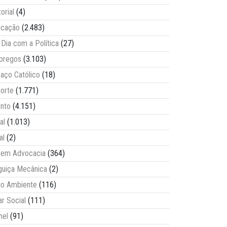
torial
(4)
ucação
(2.483)
Dia com a Política
(27)
pregos
(3.103)
aço Católico
(18)
orte
(1.771)
nto
(4.151)
al
(1.013)
al
(2)
vem Advocacia
(364)
guiça Mecânica
(2)
o Ambiente
(116)
ar Social
(111)
nel
(91)