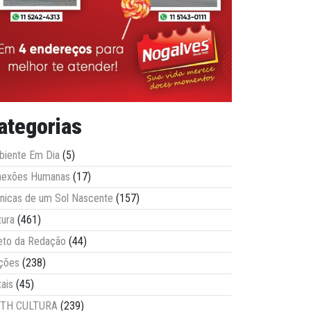
ategorias
iente Em Dia
(5)
nexões Humanas
(17)
nicas de um Sol Nascente
(157)
tura
(461)
eto da Redação
(44)
ções
(238)
tais
(45)
ITH CULTURA
(239)