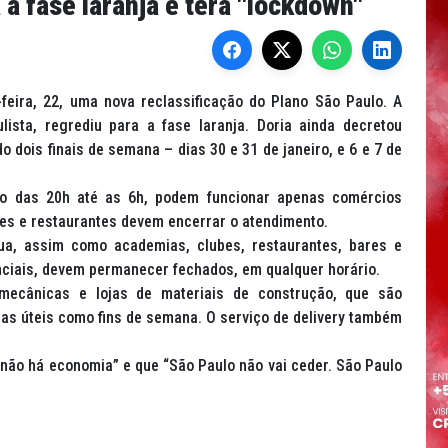
 a fase laranja e terá "lockdown"
feira, 22, uma nova reclassificação do Plano São Paulo. A
ista, regrediu para a fase laranja. Doria ainda decretou
do dois finais de semana – dias 30 e 31 de janeiro, e 6 e 7 de
o das 20h até as 6h, podem funcionar apenas comércios
ares e restaurantes devem encerrar o atendimento.
ua, assim como academias, clubes, restaurantes, bares e
ciais, devem permanecer fechados, em qualquer horário.
s mecânicas e lojas de materiais de construção, que são
ias úteis como fins de semana. O serviço de delivery também
 não há economia” e que “São Paulo não vai ceder. São Paulo
.