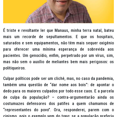
É triste e revoltante ler que Manaus, minha terra natal, bateu
mais um recorde de sepultamentos. E que os hospitais,
saturados e sem equipamentos, não têm mais sequer oxigênio
para oferecer uma mínima esperança de sobrevida aos
pacientes. Um genocídio, enfim, perpetrado por um vírus, sim,
mas não sem o auxílio de meliantes bem mais perigosos: os
politiqueiros.
Culpar políticos pode ser um clichê, mas, no caso da pandemia,
também uma questão de “dar nome aos bois”: de apontar o
dedo para os maiores culpados por todo esse caos. E a parcela
de culpa da população? – contra-argumentarão ainda os
costumazes defensores dos patifes a quem chamamos de
“representantes do povo”. Ora, responderei, parem com o
cinismo, pois o exemplo vem do topo: se a população preferiu