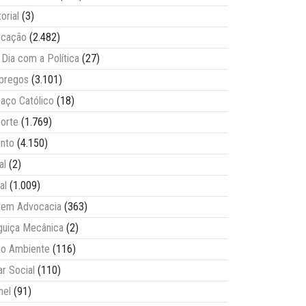
torial
(3)
ucação
(2.482)
Dia com a Política
(27)
pregos
(3.101)
aço Católico
(18)
orte
(1.769)
nto
(4.150)
al
(2)
al
(1.009)
vem Advocacia
(363)
guiça Mecânica
(2)
o Ambiente
(116)
ar Social
(110)
nel
(91)