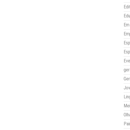
Edi
Ed
Em 
Em
Esp
Esp
Eve
ger
Ger
Jo
Lin
Mei
Olh
Pai