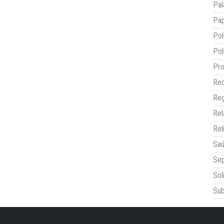
Pal
Pap
Pol
Pol
Pro
Red
Reg
Re
Rel
Sa
Sep
Sol
Sub