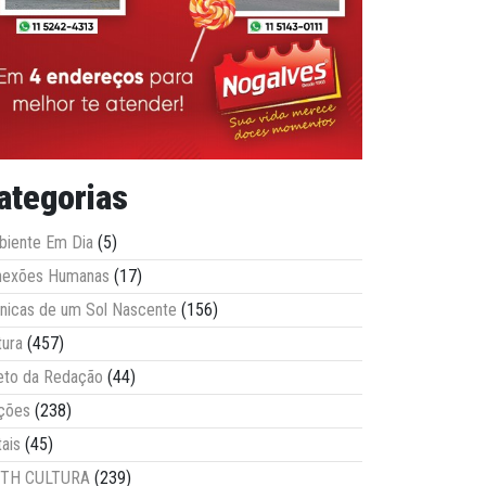
ategorias
iente Em Dia
(5)
nexões Humanas
(17)
nicas de um Sol Nascente
(156)
tura
(457)
eto da Redação
(44)
ções
(238)
tais
(45)
ITH CULTURA
(239)