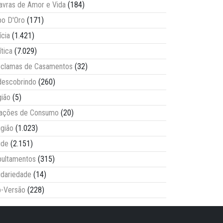
avras de Amor e Vida
(184)
o D'Oro
(171)
ícia
(1.421)
ítica
(7.029)
clamas de Casamentos
(32)
escobrindo
(260)
ião
(5)
lações de Consumo
(20)
igião
(1.023)
úde
(2.151)
ultamentos
(315)
idariedade
(14)
-Versão
(228)