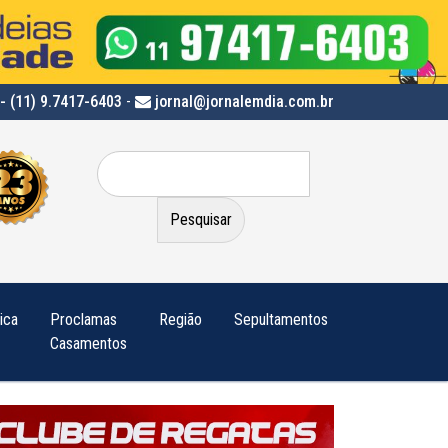
- (11) 9.7417-6403
-
jornal@jornalemdia.com.br
Pesquisar
por:
tica
Proclamas
Região
Sepultamentos
Casamentos