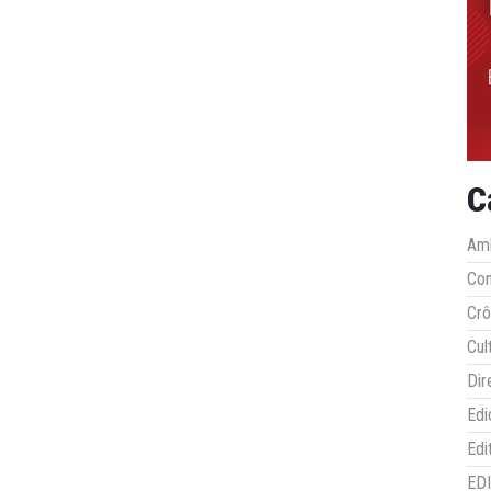
C
Amb
Co
Crô
Cul
Dir
Edi
Edi
ED