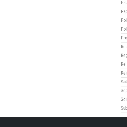
Pal
Pap
Pol
Pol
Pro
Red
Reg
Re
Rel
Sa
Sep
Sol
Sub