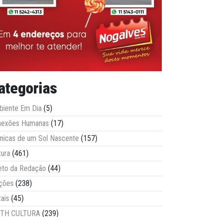
ategorias
iente Em Dia
(5)
nexões Humanas
(17)
nicas de um Sol Nascente
(157)
tura
(461)
eto da Redação
(44)
ções
(238)
tais
(45)
ITH CULTURA
(239)