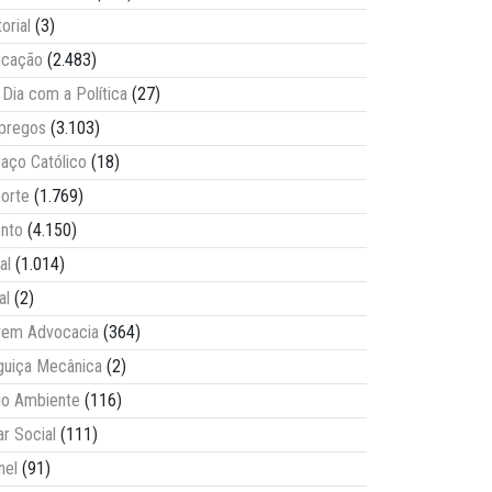
torial
(3)
ucação
(2.483)
Dia com a Política
(27)
pregos
(3.103)
aço Católico
(18)
orte
(1.769)
nto
(4.150)
al
(1.014)
al
(2)
vem Advocacia
(364)
guiça Mecânica
(2)
o Ambiente
(116)
ar Social
(111)
nel
(91)