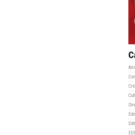
C
Amb
Co
Crô
Cul
Dir
Edi
Edi
ED