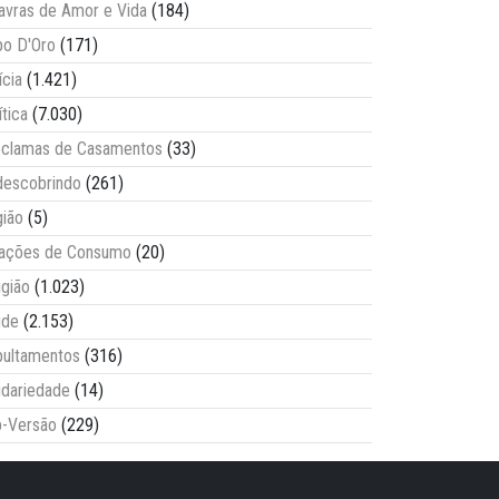
avras de Amor e Vida
(184)
o D'Oro
(171)
ícia
(1.421)
ítica
(7.030)
clamas de Casamentos
(33)
escobrindo
(261)
ião
(5)
lações de Consumo
(20)
igião
(1.023)
úde
(2.153)
ultamentos
(316)
idariedade
(14)
-Versão
(229)