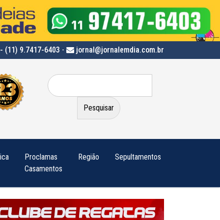
- (11) 9.7417-6403
-
jornal@jornalemdia.com.br
Pesquisar
por:
tica
Proclamas
Região
Sepultamentos
Casamentos