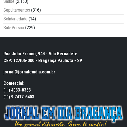
Saúde
(2.153)
Sepultamentos
(316)
Solidariedade
(14)
Sub-Versão
(229)
Rua João Franco, 944 - Vila Bernadete
CEP: 12.906-000 - Bragança Paulista - SP
jornal@jornalemdia.com.br
Comercial:
4033-8383
(11)
9.7417-6403
(11)