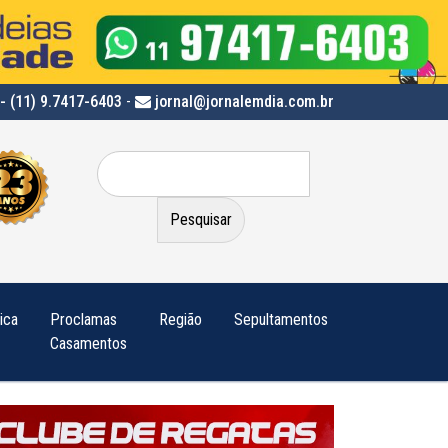
- (11) 9.7417-6403
-
jornal@jornalemdia.com.br
Pesquisar
por:
tica
Proclamas
Região
Sepultamentos
Casamentos