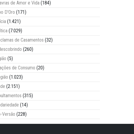
avras de Amor e Vida
(184)
o D'Oro
(171)
ícia
(1.421)
ítica
(7.029)
clamas de Casamentos
(32)
escobrindo
(260)
ião
(5)
lações de Consumo
(20)
igião
(1.023)
úde
(2.151)
ultamentos
(315)
idariedade
(14)
-Versão
(228)