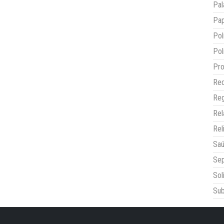
Pal
Pap
Pol
Pol
Pro
Red
Reg
Re
Rel
Sa
Sep
Sol
Sub