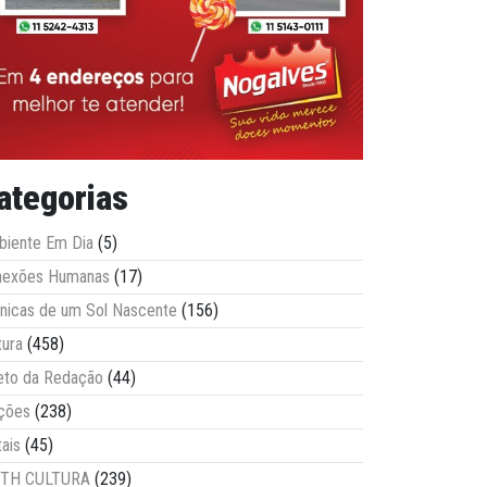
ategorias
iente Em Dia
(5)
nexões Humanas
(17)
nicas de um Sol Nascente
(156)
tura
(458)
eto da Redação
(44)
ções
(238)
tais
(45)
ITH CULTURA
(239)