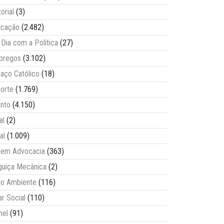
torial
(3)
ucação
(2.482)
Dia com a Política
(27)
pregos
(3.102)
aço Católico
(18)
orte
(1.769)
nto
(4.150)
al
(2)
al
(1.009)
vem Advocacia
(363)
guiça Mecânica
(2)
o Ambiente
(116)
ar Social
(110)
nel
(91)