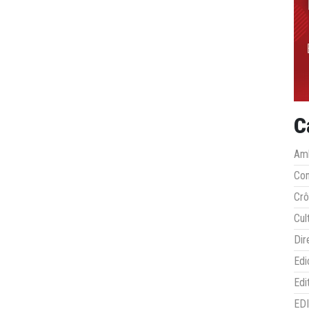
C
Amb
Co
Crô
Cul
Dir
Edi
Edi
ED