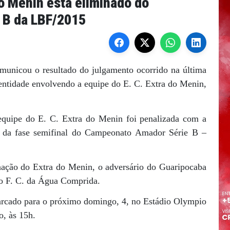
o Menin está eliminado do
 B da LBF/2015
omunicou o resultado do julgamento ocorrido na última
a entidade envolvendo a equipe do E. C. Extra do Menin,
equipe do E. C. Extra do Menin foi penalizada com a
da da fase semifinal do Campeonato Amador Série B –
nação do Extra do Menin, o adversário do Guaripocaba
ão F. C. da Água Comprida.
marcado para o próximo domingo, 4, no Estádio Olympio
o, às 15h.