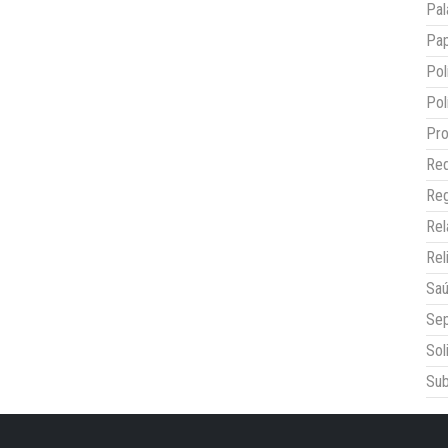
Pal
Pap
Pol
Pol
Pro
Red
Reg
Re
Rel
Sa
Sep
Sol
Sub