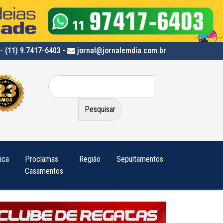
- (11) 9.7417-6403
-
jornal@jornalemdia.com.br
Pesquisar
por:
tica
Proclamas
Região
Sepultamentos
Casamentos