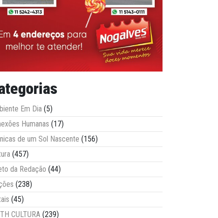
ategorias
iente Em Dia
(5)
nexões Humanas
(17)
nicas de um Sol Nascente
(156)
tura
(457)
eto da Redação
(44)
ções
(238)
tais
(45)
ITH CULTURA
(239)