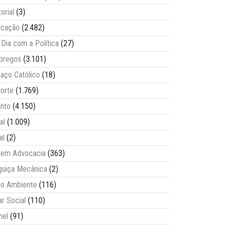
torial
(3)
ucação
(2.482)
Dia com a Política
(27)
pregos
(3.101)
aço Católico
(18)
orte
(1.769)
nto
(4.150)
al
(1.009)
al
(2)
vem Advocacia
(363)
guiça Mecânica
(2)
o Ambiente
(116)
ar Social
(110)
nel
(91)