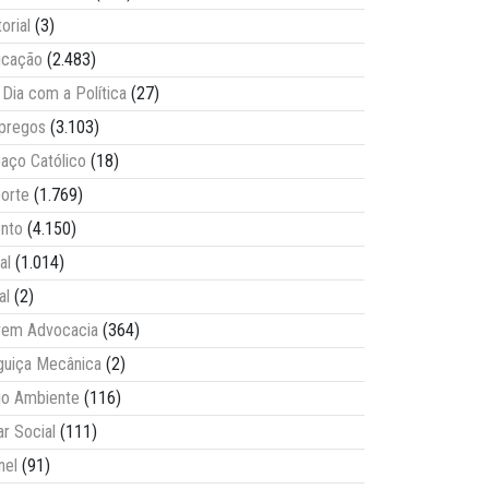
torial
(3)
ucação
(2.483)
Dia com a Política
(27)
pregos
(3.103)
aço Católico
(18)
orte
(1.769)
nto
(4.150)
al
(1.014)
al
(2)
vem Advocacia
(364)
guiça Mecânica
(2)
o Ambiente
(116)
ar Social
(111)
nel
(91)