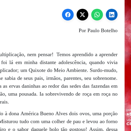
Por Paulo Botelho
ltiplicação, nem pensar!
Temos aprendido a aprender
foi lá em minha distante adolescência, quando vivia
iplicador; um Quixote do Meio Ambiente. Surdo-mudo,
e sabia de seus pais, irmãos, parentes, seu sobrenome.
 as ervas daninhas ao redor das sedes das fazendas em
pão, uma pousada. Ia sobrevivendo de roça em roça no
ais.
ndo à dona América Bueno Alves dois ovos, uma porção
e. Misturou tudo com uma colher de pau e levou ao forno
eiro e o sabor daquele bolo tão gostoso! Assim, dessa