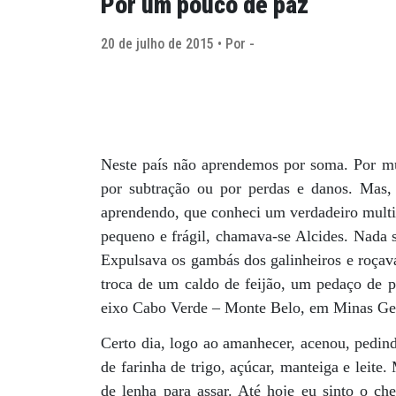
Por um pouco de paz
20 de julho de 2015 • Por -
Neste país não aprendemos por soma. Por mu
por subtração ou por perdas e danos. Mas, 
aprendendo, que conheci um verdadeiro mult
pequeno e frágil, chamava-se Alcides. Nada s
Expulsava os gambás dos galinheiros e roçava
troca de um caldo de feijão, um pedaço de 
eixo Cabo Verde – Monte Belo, em Minas Ger
Certo dia, logo ao amanhecer, acenou, pedi
de farinha de trigo, açúcar, manteiga e leit
de lenha para assar. Até hoje eu sinto o ch