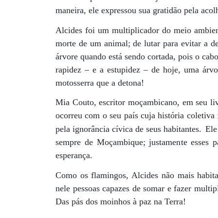
maneira, ele expressou sua gratidão pela acol
Alcides foi um multiplicador do meio ambient
morte de um animal; de lutar para evitar a d
árvore quando está sendo cortada, pois o cab
rapidez – e a estupidez – de hoje, uma árv
motosserra que a detona!
Mia Couto, escritor moçambicano, em seu li
ocorreu com o seu país cuja história coletiv
pela ignorância cívica de seus habitantes.
Ele
sempre de Moçambique; justamente esses p
esperança.
Como os flamingos, Alcides não mais habita 
nele pessoas capazes de somar e fazer multip
Das pás dos moinhos à paz na Terra!