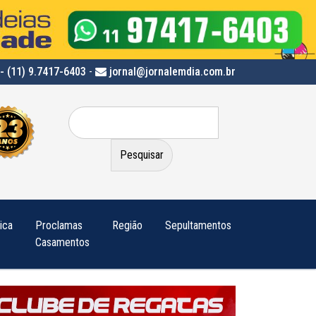
- (11) 9.7417-6403
-
jornal@jornalemdia.com.br
Pesquisar
por:
tica
Proclamas
Região
Sepultamentos
Casamentos