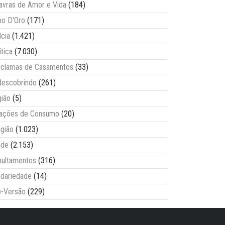
avras de Amor e Vida
(184)
o D'Oro
(171)
ícia
(1.421)
ítica
(7.030)
clamas de Casamentos
(33)
escobrindo
(261)
ião
(5)
lações de Consumo
(20)
igião
(1.023)
úde
(2.153)
ultamentos
(316)
idariedade
(14)
-Versão
(229)