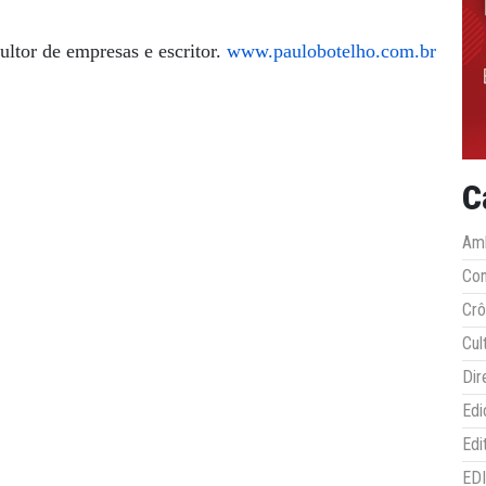
ltor de empresas e escritor.
www.paulobotelho.com.br
C
Amb
Co
Crô
Cul
Dir
Edi
Edi
ED