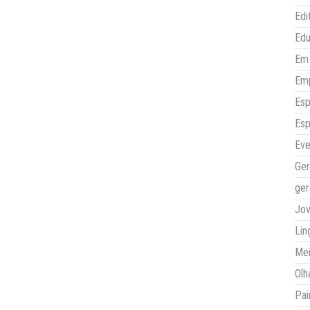
Edi
Ed
Em 
Em
Esp
Esp
Eve
Ger
ger
Jo
Lin
Mei
Olh
Pai