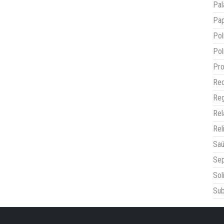
Pal
Pap
Pol
Pol
Pro
Red
Reg
Re
Rel
Sa
Sep
Sol
Sub