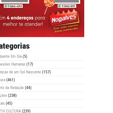
ategorias
iente Em Dia
(5)
nexões Humanas
(17)
nicas de um Sol Nascente
(157)
tura
(461)
eto da Redação
(44)
ções
(238)
tais
(45)
ITH CULTURA
(239)