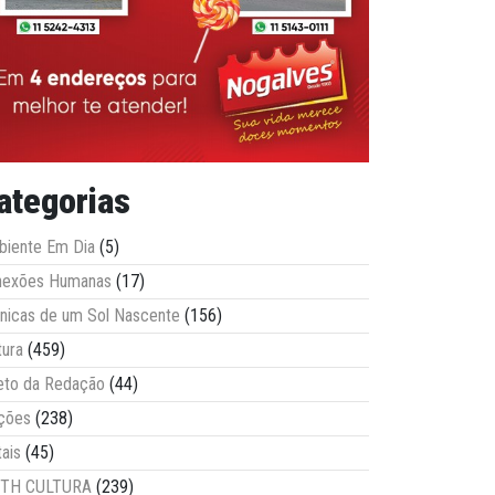
ategorias
iente Em Dia
(5)
nexões Humanas
(17)
nicas de um Sol Nascente
(156)
tura
(459)
eto da Redação
(44)
ções
(238)
tais
(45)
ITH CULTURA
(239)