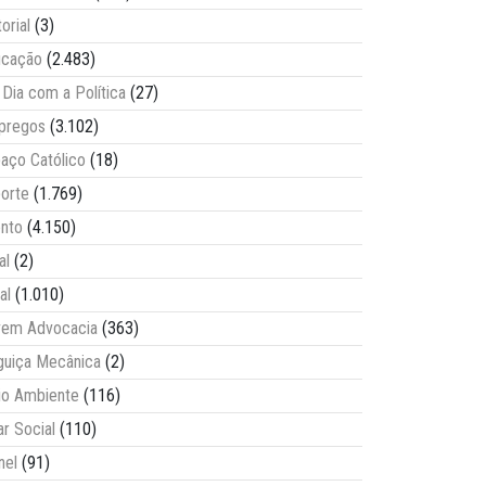
torial
(3)
ucação
(2.483)
Dia com a Política
(27)
pregos
(3.102)
aço Católico
(18)
orte
(1.769)
nto
(4.150)
al
(2)
al
(1.010)
vem Advocacia
(363)
guiça Mecânica
(2)
o Ambiente
(116)
ar Social
(110)
nel
(91)