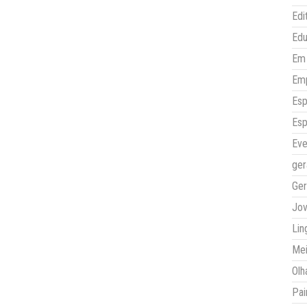
Edi
Ed
Em 
Em
Esp
Esp
Eve
ger
Ger
Jo
Lin
Mei
Olh
Pai