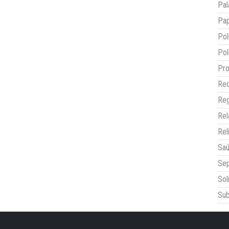
Pal
Pap
Pol
Pol
Pro
Red
Reg
Re
Rel
Sa
Sep
Sol
Sub