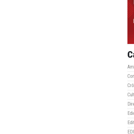
C
Amb
Co
Crô
Cul
Dir
Edi
Edi
ED