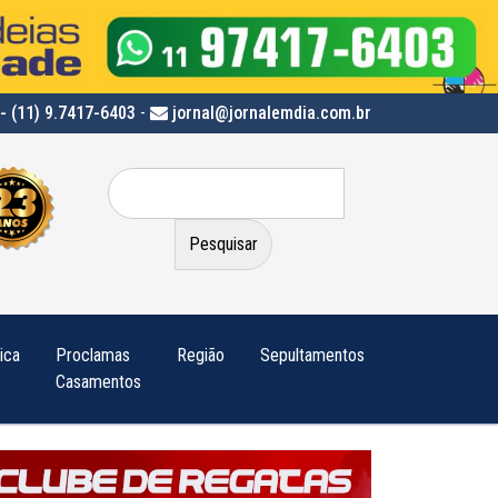
- (11) 9.7417-6403
-
jornal@jornalemdia.com.br
Pesquisar
por:
tica
Proclamas
Região
Sepultamentos
Casamentos