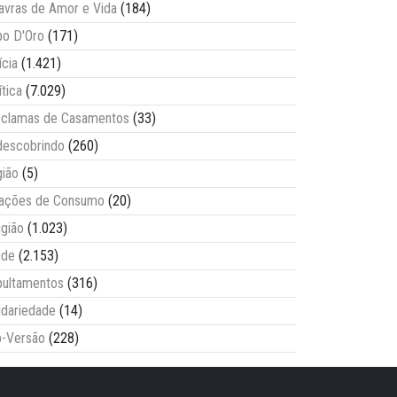
avras de Amor e Vida
(184)
o D'Oro
(171)
ícia
(1.421)
ítica
(7.029)
clamas de Casamentos
(33)
escobrindo
(260)
ião
(5)
lações de Consumo
(20)
igião
(1.023)
úde
(2.153)
ultamentos
(316)
idariedade
(14)
-Versão
(228)