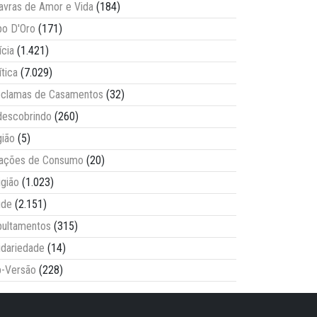
avras de Amor e Vida
(184)
o D'Oro
(171)
ícia
(1.421)
ítica
(7.029)
clamas de Casamentos
(32)
escobrindo
(260)
ião
(5)
lações de Consumo
(20)
igião
(1.023)
úde
(2.151)
ultamentos
(315)
idariedade
(14)
-Versão
(228)