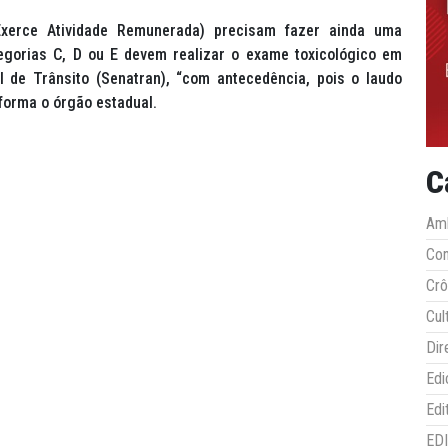
xerce Atividade Remunerada) precisam fazer ainda uma
tegorias C, D ou E devem realizar o exame toxicológico em
l de Trânsito (Senatran), “com antecedência, pois o laudo
nforma o órgão estadual.
C
Amb
Co
Crô
Cul
Dir
Edi
Edi
ED