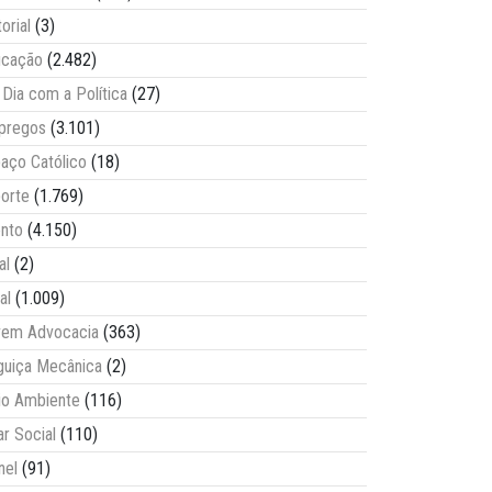
torial
(3)
ucação
(2.482)
Dia com a Política
(27)
pregos
(3.101)
aço Católico
(18)
orte
(1.769)
nto
(4.150)
al
(2)
al
(1.009)
vem Advocacia
(363)
guiça Mecânica
(2)
o Ambiente
(116)
ar Social
(110)
nel
(91)