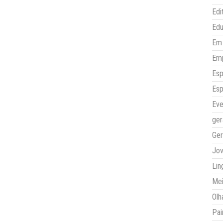
Edi
Ed
Em 
Em
Esp
Esp
Eve
ger
Ger
Jo
Lin
Mei
Olh
Pai