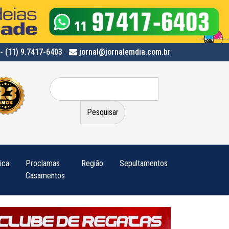
- (11) 9.7417-6403
-
jornal@jornalemdia.com.br
Pesquisar
por:
tica
Proclamas
Região
Sepultamentos
Casamentos