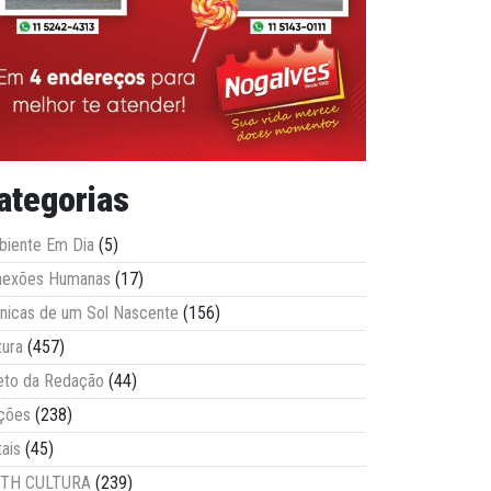
ategorias
iente Em Dia
(5)
nexões Humanas
(17)
nicas de um Sol Nascente
(156)
tura
(457)
eto da Redação
(44)
ções
(238)
tais
(45)
ITH CULTURA
(239)