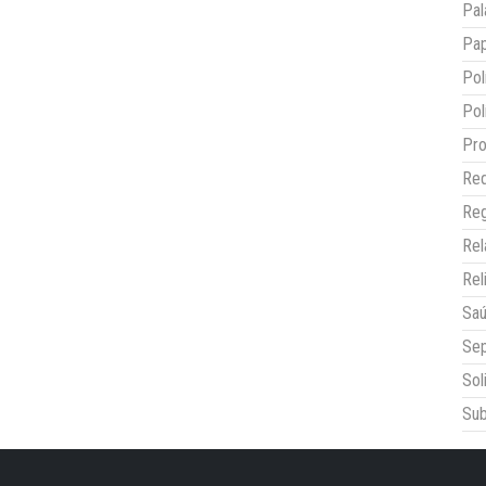
Pal
Pap
Pol
Pol
Pro
Red
Reg
Re
Rel
Sa
Sep
Sol
Sub