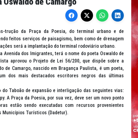
á Oswaldo de Camargo
s-trução da Praça da Poesia, do terminal urbano e de
sendo feitos serviços de paisagismo, bem como de drenagem
ações será a implantação do terminal rodoviário urbano.
 a Avenida dos Imigrantes, terá o nome do poeta Oswaldo de
sta aprovou o Projeto de Lei 56/200, que dispõe sobre a
o de Camargo, nascido em Bragança Paulista, é um poeta,
a e um dos mais destacados escritores negros das últimas
 do Taboão de expansão e interligação das seguintes vias:
py. A Praça da Poesia, por sua vez, deve ser um novo ponto
bras estão sendo executadas com recursos provenientes
Municípios Turísticos (Dadetur).