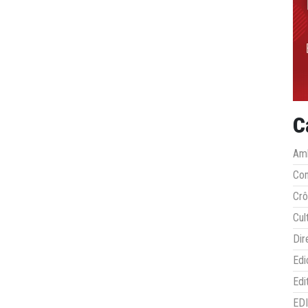
C
Amb
Co
Crô
Cul
Dir
Edi
Edi
ED