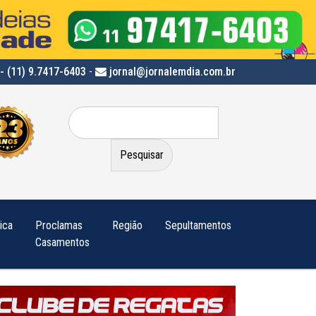
- (11) 9.7417-6403
-
jornal@jornalemdia.com.br
Pesquisar
por:
tica
Proclamas
Região
Sepultamentos
Casamentos