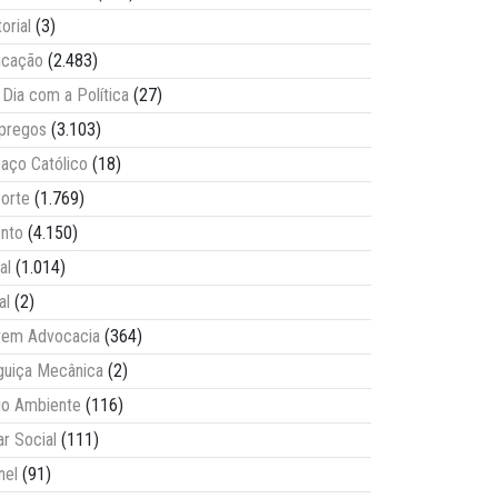
torial
(3)
ucação
(2.483)
Dia com a Política
(27)
pregos
(3.103)
aço Católico
(18)
orte
(1.769)
nto
(4.150)
al
(1.014)
al
(2)
vem Advocacia
(364)
guiça Mecânica
(2)
o Ambiente
(116)
ar Social
(111)
nel
(91)