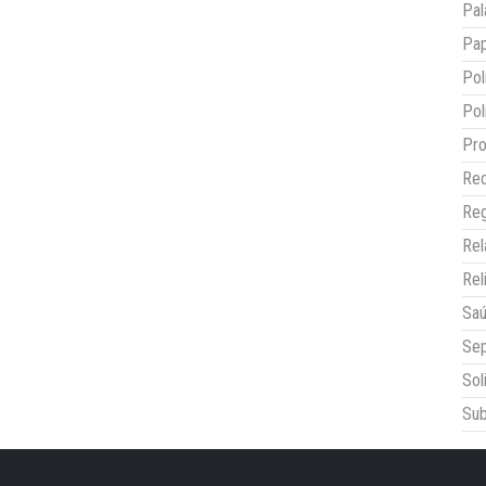
Pal
Pap
Pol
Pol
Pro
Red
Reg
Re
Rel
Sa
Sep
Sol
Sub