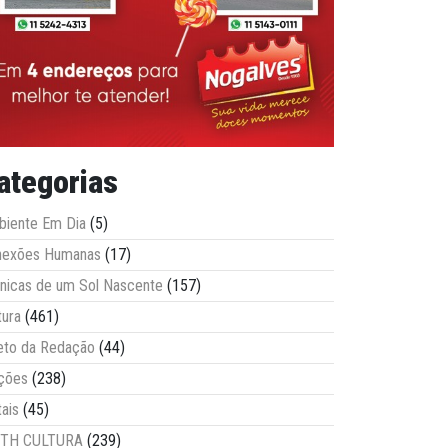
ategorias
iente Em Dia
(5)
nexões Humanas
(17)
nicas de um Sol Nascente
(157)
tura
(461)
eto da Redação
(44)
ções
(238)
tais
(45)
ITH CULTURA
(239)