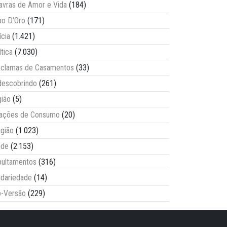
avras de Amor e Vida
(184)
o D'Oro
(171)
ícia
(1.421)
ítica
(7.030)
clamas de Casamentos
(33)
escobrindo
(261)
ião
(5)
lações de Consumo
(20)
igião
(1.023)
úde
(2.153)
ultamentos
(316)
idariedade
(14)
-Versão
(229)