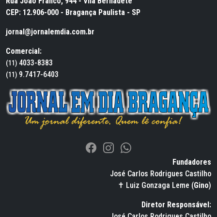
Rua João Franco, 944 - Vila Bernadete
CEP: 12.906-000 - Bragança Paulista - SP
jornal@jornalemdia.com.br
Comercial:
4033-8383
(11)
9.7417-6403
(11)
Fundadores
José Carlos Rodrigues Castilho
✝ Luiz Gonzaga Leme (
Gino
)
Diretor Responsável:
José Carlos Rodrigues Castilho