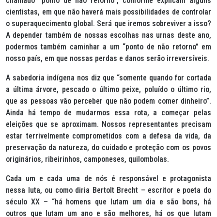
chamado “ponto de não retorno”, conforme explicam alguns
cientistas, em que não haverá mais possibilidades de controlar
o superaquecimento global. Será que iremos sobreviver a isso?
A depender também de nossas escolhas nas urnas deste ano,
podermos também caminhar a um “ponto de não retorno” em
nosso país, em que nossas perdas e danos serão irreversíveis.
A sabedoria indígena nos diz que “somente quando for cortada
a última árvore, pescado o último peixe, poluído o último rio,
que as pessoas vão perceber que não podem comer dinheiro”.
Ainda há tempo de mudarmos essa rota, a começar pelas
eleições que se aproximam. Nossos representantes precisam
estar terrivelmente comprometidos com a defesa da vida, da
preservação da natureza, do cuidado e proteção com os povos
originários, ribeirinhos, camponeses, quilombolas.
Cada um e cada uma de nós é responsável e protagonista
nessa luta, ou como diria Bertolt Brecht – escritor e poeta do
século XX – “há homens que lutam um dia e são bons, há
outros que lutam um ano e são melhores, há os que lutam