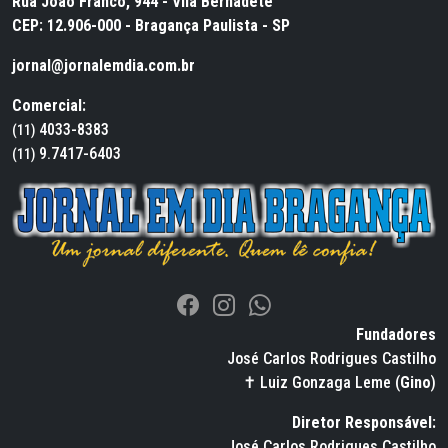
Rua João Franco, 944 - Vila Bernadete
CEP: 12.906-000 - Bragança Paulista - SP
jornal@jornalemdia.com.br
Comercial:
4033-8383
(11)
9.7417-6403
(11)
Fundadores
José Carlos Rodrigues Castilho
✝ Luiz Gonzaga Leme (
Gino
)
Diretor Responsável:
José Carlos Rodrigues Castilho