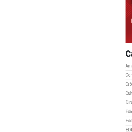
C
Amb
Co
Crô
Cul
Dir
Edi
Edi
ED