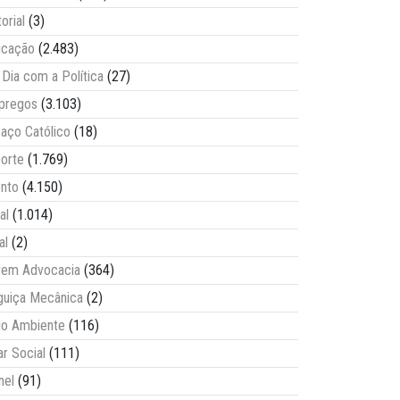
torial
(3)
ucação
(2.483)
Dia com a Política
(27)
pregos
(3.103)
aço Católico
(18)
orte
(1.769)
nto
(4.150)
al
(1.014)
al
(2)
vem Advocacia
(364)
guiça Mecânica
(2)
o Ambiente
(116)
ar Social
(111)
nel
(91)