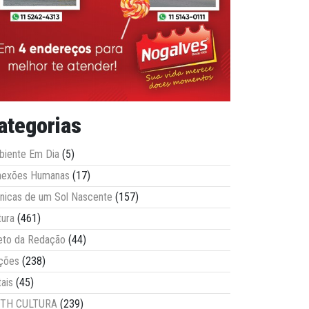
ategorias
iente Em Dia
(5)
nexões Humanas
(17)
nicas de um Sol Nascente
(157)
tura
(461)
eto da Redação
(44)
ções
(238)
tais
(45)
ITH CULTURA
(239)