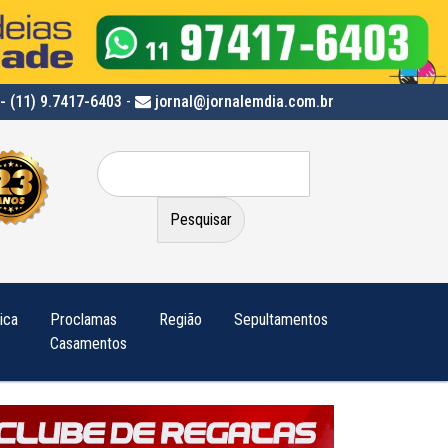
- (11) 9.7417-6403
-
jornal@jornalemdia.com.br
Pesquisar
por:
tica
Proclamas
Região
Sepultamentos
Casamentos