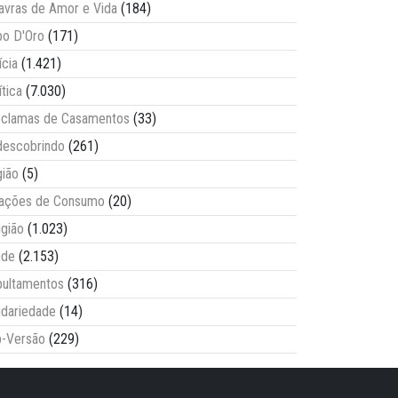
avras de Amor e Vida
(184)
o D'Oro
(171)
ícia
(1.421)
ítica
(7.030)
clamas de Casamentos
(33)
escobrindo
(261)
ião
(5)
lações de Consumo
(20)
igião
(1.023)
úde
(2.153)
ultamentos
(316)
idariedade
(14)
-Versão
(229)