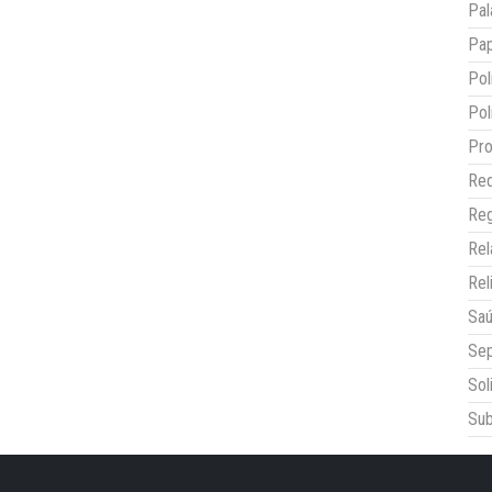
Pal
Pap
Pol
Pol
Pro
Red
Reg
Re
Rel
Sa
Sep
Sol
Sub