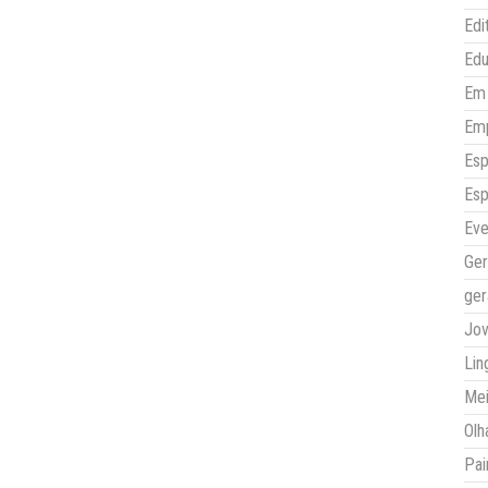
Edi
Ed
Em 
Em
Esp
Esp
Eve
Ger
ger
Jo
Lin
Mei
Olh
Pai