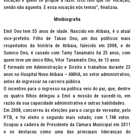
vocação e quem se propõe a fazer isso tem que ter vocação,
senão não aguenta. E essa vocação nós temos”, finalizou.
Minibiografia
Emil Ono tem 55 anos de idade. Nascido em Atibaia, é o atual
vice-prefeito. Filho de Takao Ono, um dos políticos mais
respeitados da história de Atibaia, falecido em 2008, e de
Sumico Ono, é casado com Tamy Tanamatis há 25 anos, com
quem teve um único filho, Vitor Tanamatis Ono, de 13 anos.
É formado em Administração e Direito e trabalhou durante 23
anos no Hospital Novo Atibaia – AMHA, no setor administrativo,
antes de ingressar na carreira pública.
O incentivo para o ingresso na política veio do pai, que, dentre
os quatro filhos delegou a Emil a missão de sucedê-lo, em
razão da sua capacidade administrativa e outras habilidades.
Em 2008, concorreu às eleições para o cargo de vereador, pelo
PTB, e foi eleito o segundo mais votado, com 1.748 votos.
Ocupou a cadeira de Presidente da Câmara Municipal em 2011
e se destacou como uma das principais lideranças do