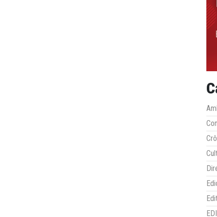
C
Amb
Co
Crô
Cul
Dir
Edi
Edi
ED