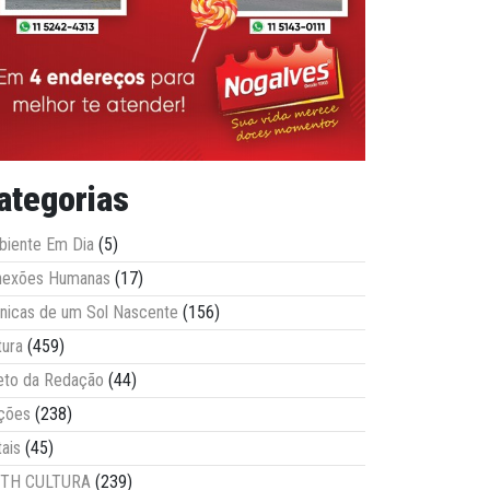
ategorias
iente Em Dia
(5)
nexões Humanas
(17)
nicas de um Sol Nascente
(156)
tura
(459)
eto da Redação
(44)
ções
(238)
tais
(45)
ITH CULTURA
(239)