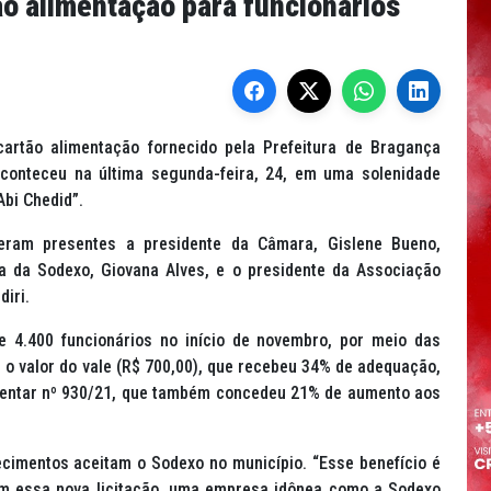
ão alimentação para funcionários
artão alimentação fornecido pela Prefeitura de Bragança
aconteceu na última segunda-feira, 24, em uma solenidade
Abi Chedid”.
eram presentes a presidente da Câmara, Gislene Bueno,
ça da Sodexo, Giovana Alves, e o presidente da Associação
diri.
 4.400 funcionários no início de novembro, por meio das
 o valor do vale (R$ 700,00), que recebeu 34% de adequação,
ementar nº 930/21, que também concedeu 21% de aumento aos
cimentos aceitam o Sodexo no município. “Esse benefício é
om essa nova licitação, uma empresa idônea como a Sodexo