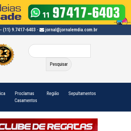
- (11) 9.7417-6403
-
jornal@jornalemdia.com.br
Pesquisar
por:
tica
Proclamas
Região
Sepultamentos
Casamentos