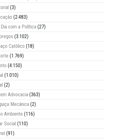
torial
(3)
ucação
(2.483)
Dia com a Política
(27)
pregos
(3.102)
aço Católico
(18)
orte
(1.769)
nto
(4.150)
al
(1.010)
al
(2)
vem Advocacia
(363)
guiça Mecânica
(2)
o Ambiente
(116)
ar Social
(110)
nel
(91)