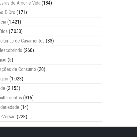
avras de Amor e Vida
(184)
o D'Oro
(171)
ícia
(1.421)
ítica
(7.030)
clamas de Casamentos
(33)
escobrindo
(260)
ião
(5)
lações de Consumo
(20)
igião
(1.023)
úde
(2.153)
ultamentos
(316)
idariedade
(14)
-Versão
(228)