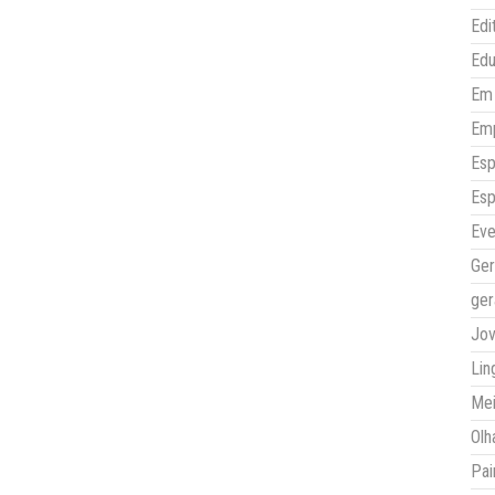
Edi
Ed
Em 
Em
Esp
Esp
Eve
Ger
ger
Jo
Lin
Mei
Olh
Pai