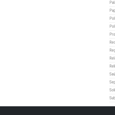
Pal
Pap
Pol
Pol
Pro
Red
Reg
Re
Rel
Sa
Sep
Sol
Sub