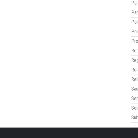
Pal
Pap
Pol
Pol
Pro
Red
Reg
Re
Rel
Sa
Sep
Sol
Sub