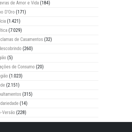
avras de Amor e Vida
(184)
o D'Oro
(171)
ícia
(1.421)
ítica
(7.029)
clamas de Casamentos
(32)
escobrindo
(260)
ião
(5)
lações de Consumo
(20)
igião
(1.023)
úde
(2.151)
ultamentos
(315)
idariedade
(14)
-Versão
(228)