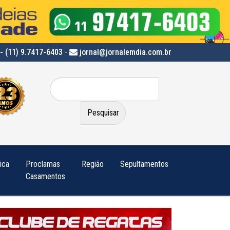
- (11) 9.7417-6403
-
jornal@jornalemdia.com.br
Pesquisar
por:
tica
Proclamas
Região
Sepultamentos
Casamentos