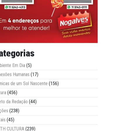
ategorias
iente Em Dia
(5)
nexões Humanas
(17)
nicas de um Sol Nascente
(156)
tura
(456)
eto da Redação
(44)
ções
(238)
tais
(45)
ITH CULTURA
(239)