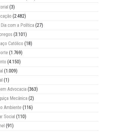
torial
(3)
ucação
(2.482)
Dia com a Política
(27)
pregos
(3.101)
aço Católico
(18)
orte
(1.769)
nto
(4.150)
al
(1.009)
al
(1)
vem Advocacia
(363)
guiça Mecânica
(2)
o Ambiente
(116)
ar Social
(110)
nel
(91)