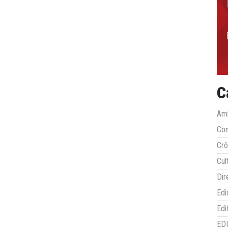
C
Amb
Co
Crô
Cul
Dir
Edi
Edi
ED