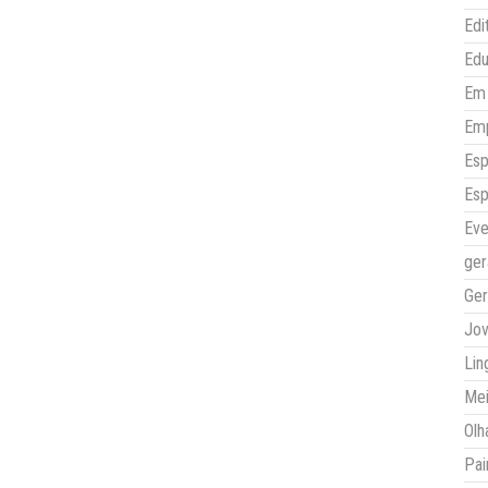
Edi
Ed
Em 
Em
Esp
Esp
Eve
ger
Ger
Jo
Lin
Mei
Olh
Pai