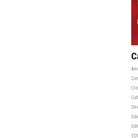
C
Amb
Co
Crô
Cul
Dir
Edi
Edi
ED