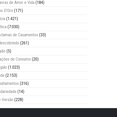
avras de Amor e Vida
(184)
o D'Oro
(171)
ícia
(1.421)
ítica
(7.030)
clamas de Casamentos
(33)
escobrindo
(261)
ião
(5)
lações de Consumo
(20)
igião
(1.023)
úde
(2.153)
ultamentos
(316)
idariedade
(14)
-Versão
(228)