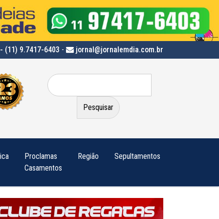
- (11) 9.7417-6403
-
jornal@jornalemdia.com.br
Pesquisar
por:
tica
Proclamas
Região
Sepultamentos
Casamentos