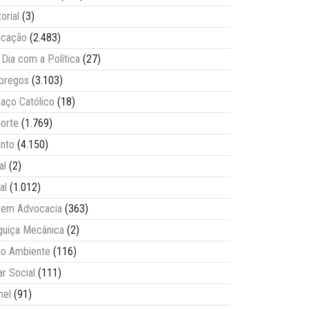
torial
(3)
ucação
(2.483)
Dia com a Política
(27)
pregos
(3.103)
aço Católico
(18)
orte
(1.769)
nto
(4.150)
al
(2)
al
(1.012)
vem Advocacia
(363)
guiça Mecânica
(2)
o Ambiente
(116)
ar Social
(111)
nel
(91)