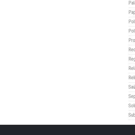
Pal
Pap
Pol
Pol
Pro
Red
Reg
Re
Rel
Sa
Sep
Sol
Sub