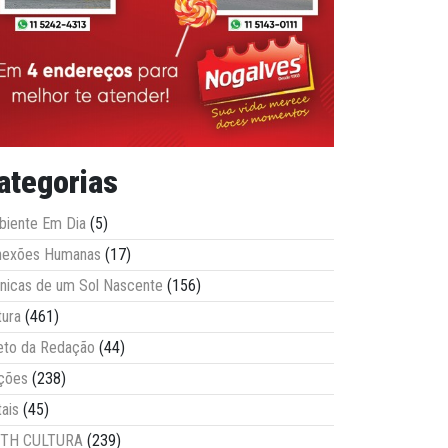
ategorias
iente Em Dia
(5)
nexões Humanas
(17)
nicas de um Sol Nascente
(156)
tura
(461)
eto da Redação
(44)
ções
(238)
tais
(45)
ITH CULTURA
(239)