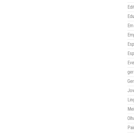
Edi
Ed
Em 
Em
Esp
Esp
Eve
ger
Ger
Jo
Lin
Mei
Olh
Pai