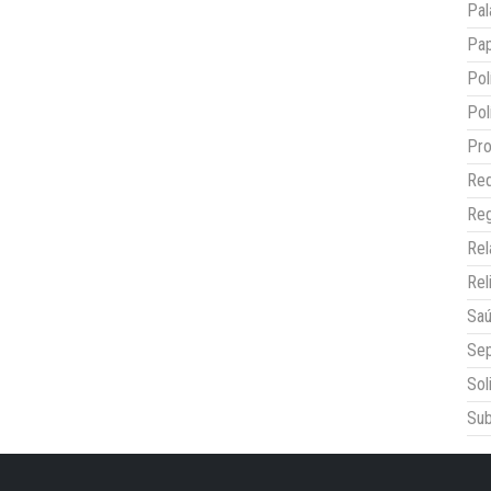
Pal
Pap
Pol
Pol
Pro
Red
Reg
Re
Rel
Sa
Sep
Sol
Sub