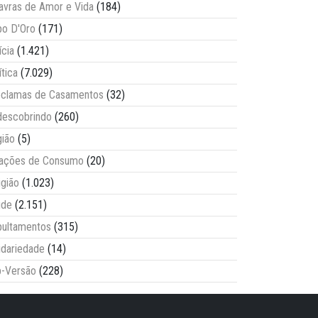
avras de Amor e Vida
(184)
o D'Oro
(171)
ícia
(1.421)
ítica
(7.029)
clamas de Casamentos
(32)
escobrindo
(260)
ião
(5)
lações de Consumo
(20)
igião
(1.023)
úde
(2.151)
ultamentos
(315)
idariedade
(14)
-Versão
(228)