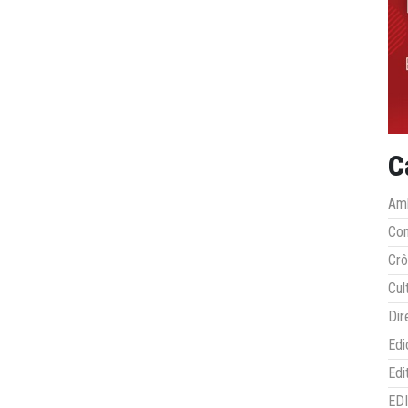
C
Amb
Co
Crô
Cul
Dir
Edi
Edi
ED