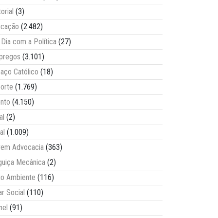
torial
(3)
ucação
(2.482)
Dia com a Política
(27)
pregos
(3.101)
aço Católico
(18)
orte
(1.769)
nto
(4.150)
al
(2)
al
(1.009)
vem Advocacia
(363)
guiça Mecânica
(2)
o Ambiente
(116)
ar Social
(110)
nel
(91)