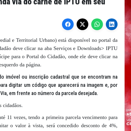
unda via do carnê de IPTU em seu
ial e Territorial Urbano) está disponível no portal da
idadão deve clicar na aba Serviços e Downloads> IPTU
cipe para o Portal do Cidadão, onde ele deve clicar na
esquerdo da página.
 do imóvel ou inscrição cadastral que se encontram na
para digitar um código que aparecerá na imagem e, por
Via, em frente ao número da parcela desejada.
s cidadãos.
té 11 vezes, tendo a primeira parcela vencimento para
itar o valor à vista, será concedido desconto de 4%,