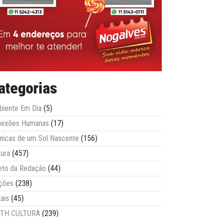
ategorias
iente Em Dia
(5)
nexões Humanas
(17)
nicas de um Sol Nascente
(156)
tura
(457)
eto da Redação
(44)
ções
(238)
tais
(45)
ITH CULTURA
(239)