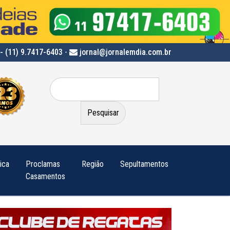
- (11) 9.7417-6403
-
jornal@jornalemdia.com.br
Pesquisar
por:
tica
Proclamas
Região
Sepultamentos
Casamentos