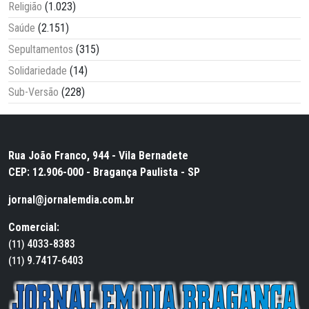
Religião
(1.023)
Saúde
(2.151)
Sepultamentos
(315)
Solidariedade
(14)
Sub-Versão
(228)
Rua João Franco, 944 - Vila Bernadete
CEP: 12.906-000 - Bragança Paulista - SP
jornal@jornalemdia.com.br
Comercial:
4033-8383
(11)
9.7417-6403
(11)