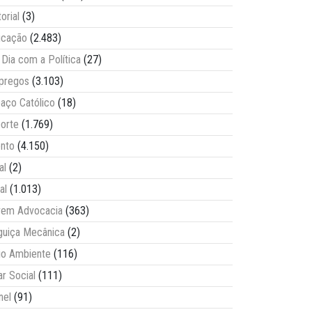
torial
(3)
ucação
(2.483)
Dia com a Política
(27)
pregos
(3.103)
aço Católico
(18)
orte
(1.769)
nto
(4.150)
al
(2)
al
(1.013)
vem Advocacia
(363)
guiça Mecânica
(2)
o Ambiente
(116)
ar Social
(111)
nel
(91)