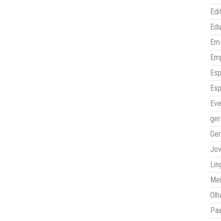
Edi
Ed
Em 
Em
Esp
Esp
Eve
ger
Ger
Jo
Lin
Mei
Olh
Pai