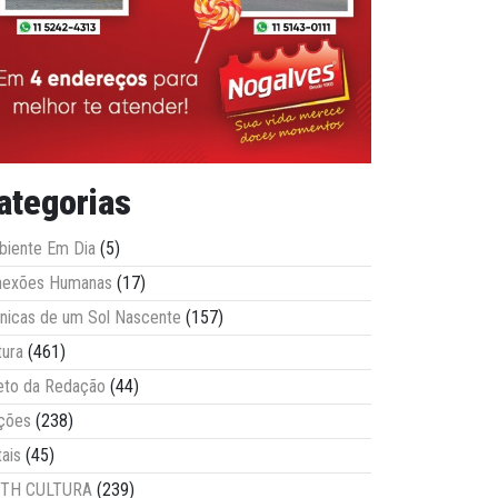
ategorias
iente Em Dia
(5)
nexões Humanas
(17)
nicas de um Sol Nascente
(157)
tura
(461)
eto da Redação
(44)
ções
(238)
tais
(45)
ITH CULTURA
(239)