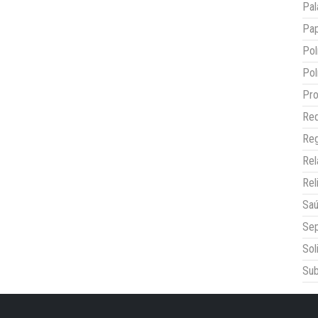
Pal
Pap
Pol
Pol
Pro
Red
Reg
Re
Rel
Sa
Sep
Sol
Sub