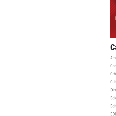
C
Amb
Co
Crô
Cul
Dir
Edi
Edi
ED