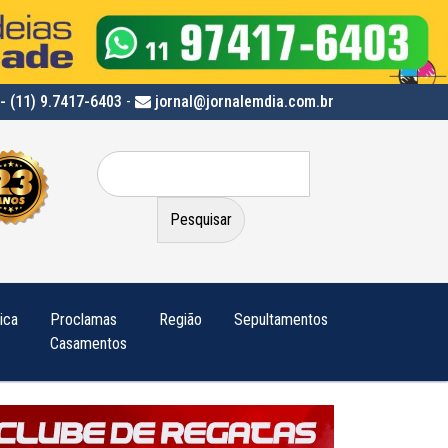
- (11) 9.7417-6403
-
jornal@jornalemdia.com.br
Pesquisar
por:
tica
Proclamas
Região
Sepultamentos
Casamentos