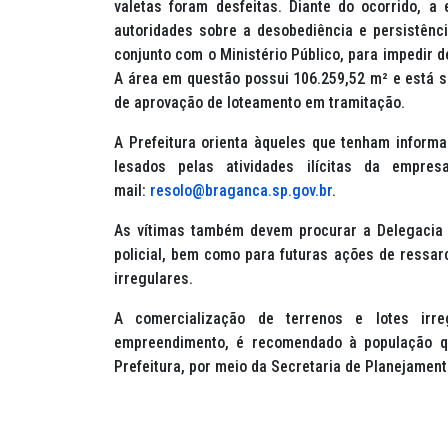
valetas foram desfeitas. Diante do ocorrido, a 
autoridades sobre a desobediência e persistência
conjunto com o Ministério Público, para impedir d
A área em questão possui 106.259,52 m² e está si
de aprovação de loteamento em tramitação.
A Prefeitura orienta àqueles que tenham inform
lesados pelas atividades ilícitas da empr
mail:
resolo@braganca.sp.gov.br
.
As vítimas também devem procurar a Delegacia 
policial, bem como para futuras ações de ressar
irregulares.
A comercialização de terrenos e lotes irr
empreendimento, é recomendado à população qu
Prefeitura, por meio da Secretaria de Planejament