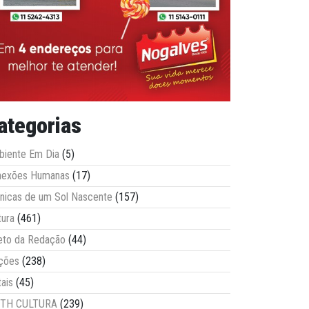
ategorias
iente Em Dia
(5)
nexões Humanas
(17)
nicas de um Sol Nascente
(157)
tura
(461)
eto da Redação
(44)
ções
(238)
tais
(45)
ITH CULTURA
(239)