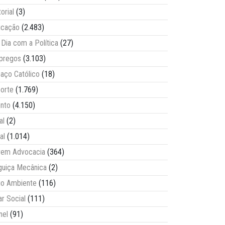
torial
(3)
ucação
(2.483)
Dia com a Política
(27)
pregos
(3.103)
aço Católico
(18)
orte
(1.769)
nto
(4.150)
al
(2)
al
(1.014)
vem Advocacia
(364)
guiça Mecânica
(2)
o Ambiente
(116)
ar Social
(111)
nel
(91)