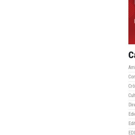
C
Amb
Co
Crô
Cul
Dir
Edi
Edi
ED