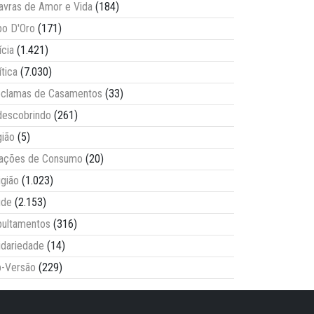
avras de Amor e Vida
(184)
o D'Oro
(171)
ícia
(1.421)
ítica
(7.030)
clamas de Casamentos
(33)
escobrindo
(261)
ião
(5)
lações de Consumo
(20)
igião
(1.023)
úde
(2.153)
ultamentos
(316)
idariedade
(14)
-Versão
(229)