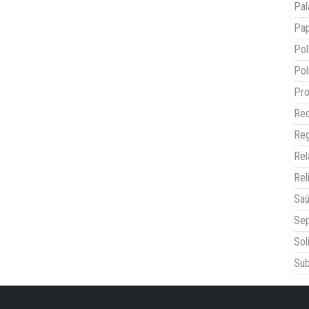
Pal
Pap
Pol
Pol
Pro
Red
Reg
Re
Rel
Sa
Sep
Sol
Sub