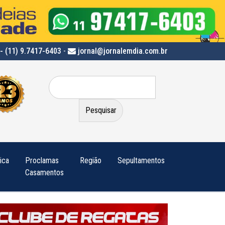
- (11) 9.7417-6403
-
jornal@jornalemdia.com.br
Pesquisar
por:
tica
Proclamas
Região
Sepultamentos
Casamentos