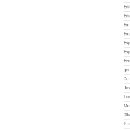
Edi
Ed
Em 
Em
Esp
Esp
Eve
ger
Ger
Jo
Lin
Mei
Olh
Pai