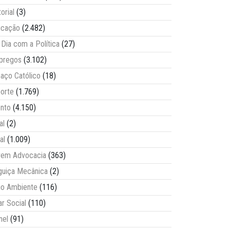
torial
(3)
ucação
(2.482)
Dia com a Política
(27)
pregos
(3.102)
aço Católico
(18)
orte
(1.769)
nto
(4.150)
al
(2)
al
(1.009)
vem Advocacia
(363)
guiça Mecânica
(2)
o Ambiente
(116)
ar Social
(110)
nel
(91)