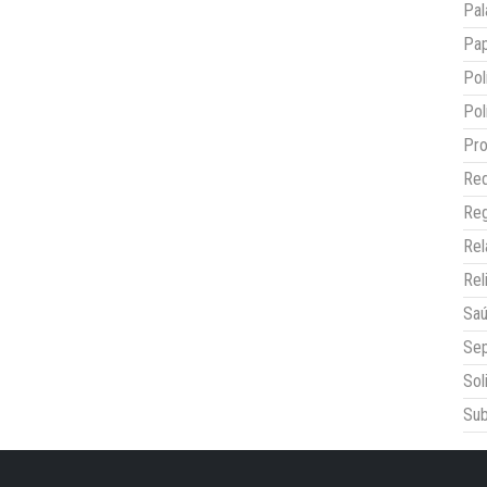
Pal
Pap
Pol
Pol
Pro
Red
Reg
Re
Rel
Sa
Sep
Sol
Sub