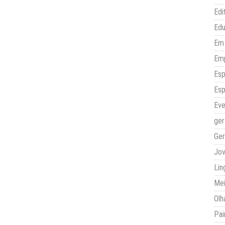
Edi
Ed
Em 
Em
Esp
Esp
Eve
ger
Ger
Jo
Lin
Mei
Olh
Pai