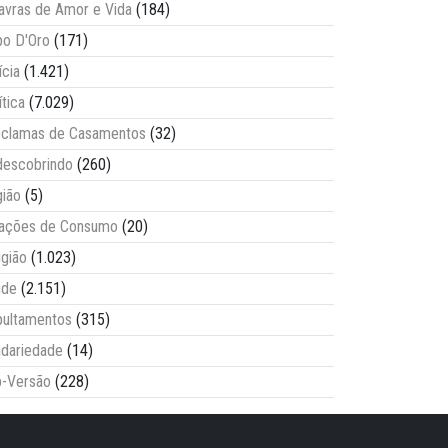
avras de Amor e Vida
(184)
o D'Oro
(171)
ícia
(1.421)
ítica
(7.029)
clamas de Casamentos
(32)
escobrindo
(260)
ião
(5)
lações de Consumo
(20)
igião
(1.023)
úde
(2.151)
ultamentos
(315)
idariedade
(14)
-Versão
(228)