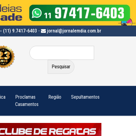
- (11) 9.7417-6403
-
jornal@jornalemdia.com.br
Pesquisar
por:
tica
Proclamas
Região
Sepultamentos
Casamentos