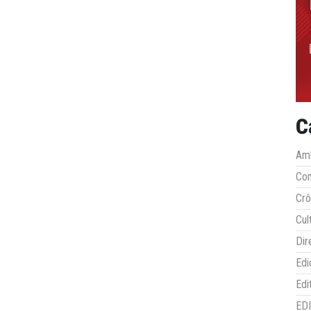
C
Amb
Co
Crô
Cul
Dir
Edi
Edi
ED