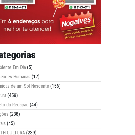
ategorias
iente Em Dia
(5)
nexões Humanas
(17)
nicas de um Sol Nascente
(156)
tura
(458)
eto da Redação
(44)
ções
(238)
tais
(45)
ITH CULTURA
(239)