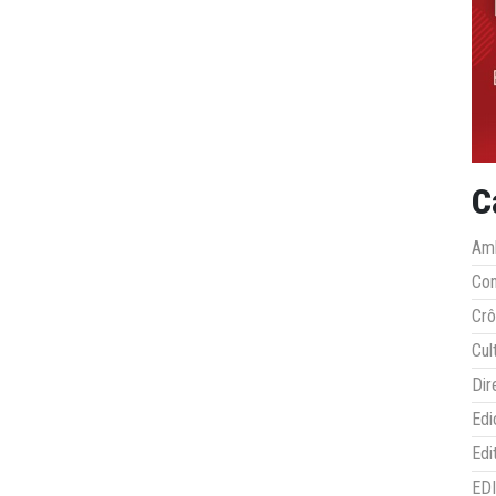
C
Amb
Co
Crô
Cul
Dir
Edi
Edi
ED