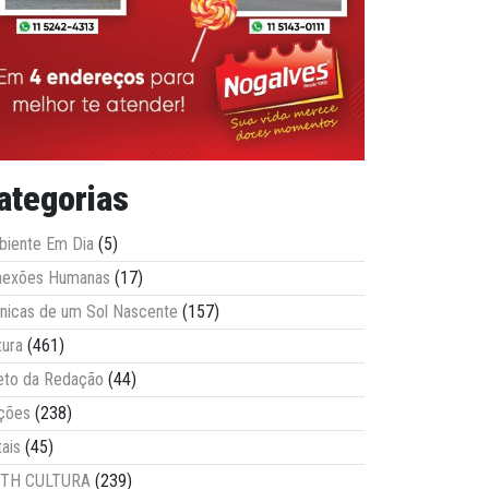
ategorias
iente Em Dia
(5)
nexões Humanas
(17)
nicas de um Sol Nascente
(157)
tura
(461)
eto da Redação
(44)
ções
(238)
tais
(45)
ITH CULTURA
(239)