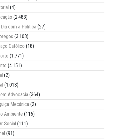
torial
(4)
ucação
(2.483)
Dia com a Política
(27)
pregos
(3.103)
aço Católico
(18)
orte
(1.771)
nto
(4.151)
al
(2)
al
(1.013)
vem Advocacia
(364)
guiça Mecânica
(2)
o Ambiente
(116)
ar Social
(111)
nel
(91)