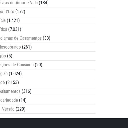
avras de Amor e Vida
(184)
o D'Oro
(172)
ícia
(1.421)
ítica
(7.031)
clamas de Casamentos
(33)
escobrindo
(261)
ião
(5)
lações de Consumo
(20)
igião
(1.024)
úde
(2.153)
ultamentos
(316)
idariedade
(14)
-Versão
(229)