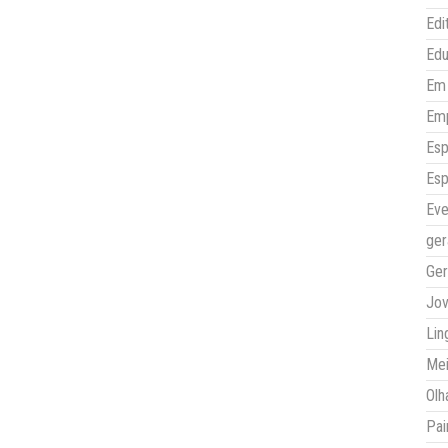
Edi
Ed
Em 
Em
Esp
Esp
Eve
ger
Ger
Jo
Lin
Mei
Olh
Pai