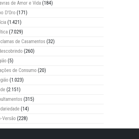
avras de Amor e Vida
(184)
o D'Oro
(171)
ícia
(1.421)
ítica
(7.029)
clamas de Casamentos
(32)
escobrindo
(260)
ião
(5)
lações de Consumo
(20)
igião
(1.023)
úde
(2.151)
ultamentos
(315)
idariedade
(14)
-Versão
(228)