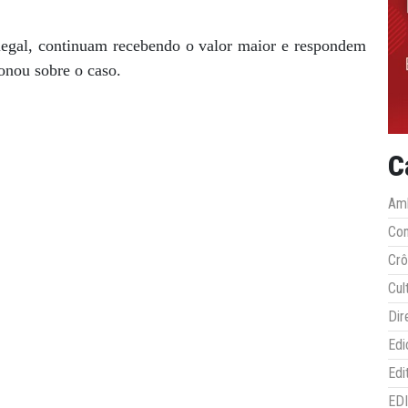
legal, continuam recebendo o valor maior e respondem
ionou sobre o caso.
C
Amb
Co
Crô
Cul
Dir
Edi
Edi
ED