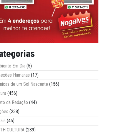
ategorias
iente Em Dia
(5)
nexões Humanas
(17)
nicas de um Sol Nascente
(156)
tura
(456)
eto da Redação
(44)
ções
(238)
tais
(45)
ITH CULTURA
(239)