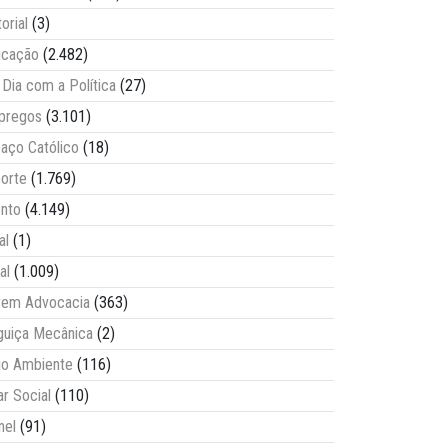
torial
(3)
ucação
(2.482)
Dia com a Política
(27)
pregos
(3.101)
aço Católico
(18)
orte
(1.769)
nto
(4.149)
al
(1)
al
(1.009)
vem Advocacia
(363)
guiça Mecânica
(2)
o Ambiente
(116)
ar Social
(110)
nel
(91)