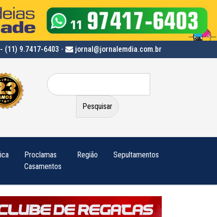
- (11) 9.7417-6403
-
jornal@jornalemdia.com.br
Pesquisar
por:
tica
Proclamas
Região
Sepultamentos
Casamentos