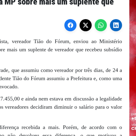
a MP sobre mais um suplente que
sta, vereador Tião do Fórum, enviou ao Ministério
bre mais um suplente de vereador que recebeu subsídio
ade, que assumiu como vereador por três dias, de 24 a
idente Tião do Fórum assumiu a Prefeitura e, como uma
onvocado.
 7.455,00 e ainda nem estava em discussão a legalidade
s vereadores decidiram diminuir o salário para o valor
diferença recebida a mais. Porém, de acordo com o
no não devolveu essa diferença, o que motivou a