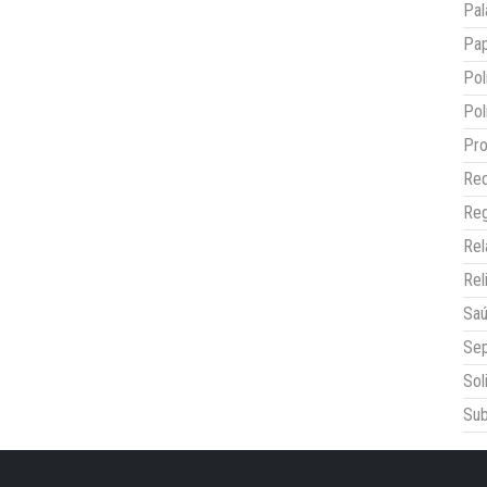
Pal
Pap
Pol
Pol
Pro
Red
Reg
Re
Rel
Sa
Sep
Sol
Sub