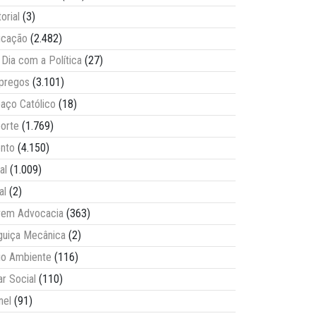
torial
(3)
ucação
(2.482)
Dia com a Política
(27)
pregos
(3.101)
aço Católico
(18)
orte
(1.769)
nto
(4.150)
al
(1.009)
al
(2)
vem Advocacia
(363)
guiça Mecânica
(2)
o Ambiente
(116)
ar Social
(110)
nel
(91)