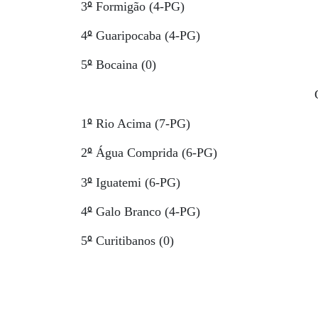
º
3
Formigão (4-PG)
º
4
Guaripocaba (4-PG)
º
5
Bocaina (0)
º
1
Rio Acima (7-PG)
º
2
Água Comprida (6-PG)
º
3
Iguatemi (6-PG)
º
4
Galo Branco (4-PG)
º
5
Curitibanos (0)