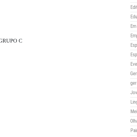
Edi
Ed
Em 
Em
GRUPO C
Esp
Esp
Eve
Ger
ger
Jo
Lin
Mei
Olh
Pai