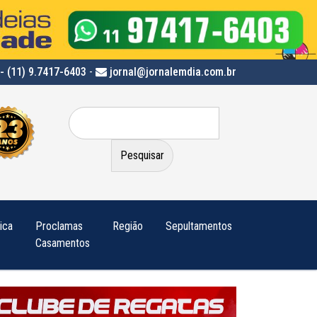
- (11) 9.7417-6403
-
jornal@jornalemdia.com.br
Pesquisar
por:
tica
Proclamas
Região
Sepultamentos
Casamentos