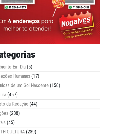
ategorias
iente Em Dia
(5)
nexões Humanas
(17)
nicas de um Sol Nascente
(156)
tura
(457)
eto da Redação
(44)
ções
(238)
tais
(45)
ITH CULTURA
(239)