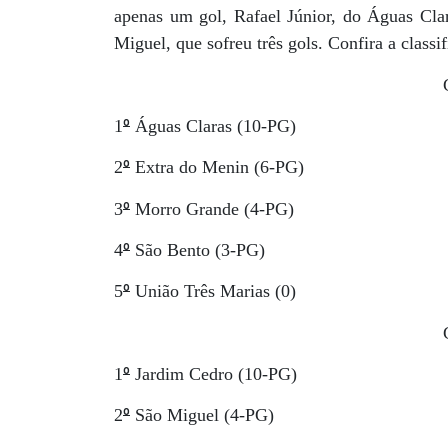
apenas um gol, Rafael Júnior, do Águas Clar
Miguel, que sofreu três gols. Confira a classi
º
1
Águas Claras (10-PG)
º
2
Extra do Menin (6-PG)
º
3
Morro Grande (4-PG)
º
4
São Bento (3-PG)
º
5
União Três Marias (0)
º
1
Jardim Cedro (10-PG)
º
2
São Miguel (4-PG)