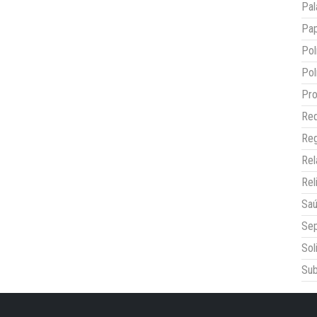
Pal
Pap
Pol
Pol
Pro
Red
Reg
Re
Rel
Sa
Sep
Sol
Sub