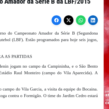
o Amador da Série B da LBF/2015
 turno do Campeonato Amador da Série B (Segundona
utebol (LBF). Estão programados para hoje seis jogos,
A AS PARTIDAS
Menin jogam no campo da Campininha, e o São Bento
Estádio Raul Monteiro (campo do Vila Aparecida). A
campo do Vila Garcia, a visita da equipe do Bocaina.
 joga contra o Formigão. O time do Jardim Cedro estará