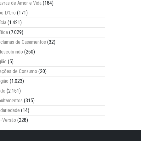
avras de Amor e Vida
(184)
o D'Oro
(171)
ícia
(1.421)
ítica
(7.029)
clamas de Casamentos
(32)
escobrindo
(260)
ião
(5)
lações de Consumo
(20)
igião
(1.023)
úde
(2.151)
ultamentos
(315)
idariedade
(14)
-Versão
(228)