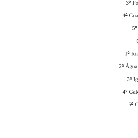
º
3
Fo
º
4
Guar
º
5
º
1
Rio
º
2
Água 
º
3
Ig
º
4
Galo
º
5
Cu