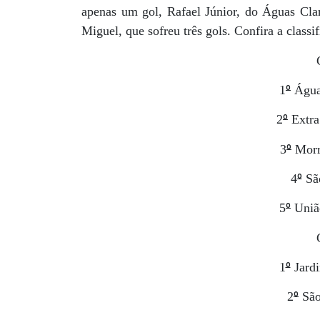
apenas um gol, Rafael Júnior, do Águas Clar
Miguel, que sofreu três gols. Confira a classi
º
1
Água
º
2
Extra
º
3
Morr
º
4
São
º
5
União
º
1
Jard
º
2
São