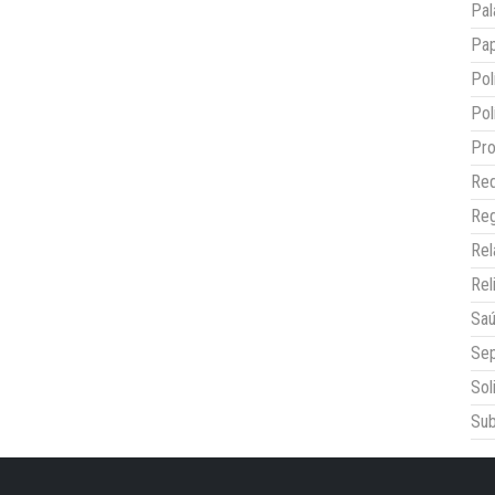
Pal
Pap
Pol
Pol
Pro
Red
Reg
Re
Rel
Sa
Sep
Sol
Sub