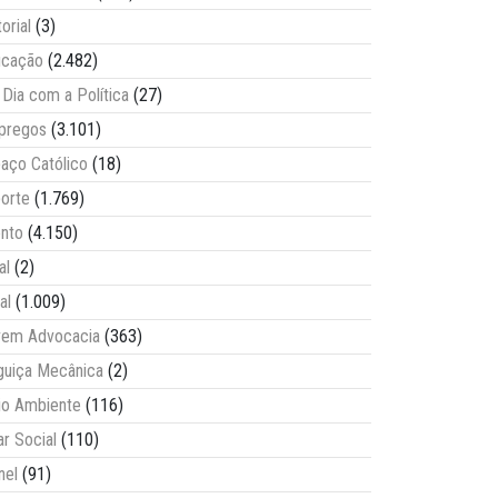
torial
(3)
ucação
(2.482)
Dia com a Política
(27)
pregos
(3.101)
aço Católico
(18)
orte
(1.769)
nto
(4.150)
al
(2)
al
(1.009)
vem Advocacia
(363)
guiça Mecânica
(2)
o Ambiente
(116)
ar Social
(110)
nel
(91)