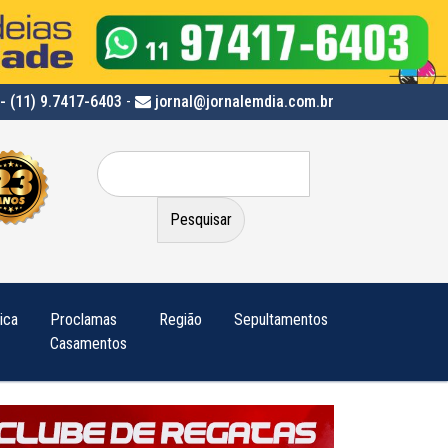
- (11) 9.7417-6403
-
jornal@jornalemdia.com.br
Pesquisar
por:
tica
Proclamas
Região
Sepultamentos
Casamentos