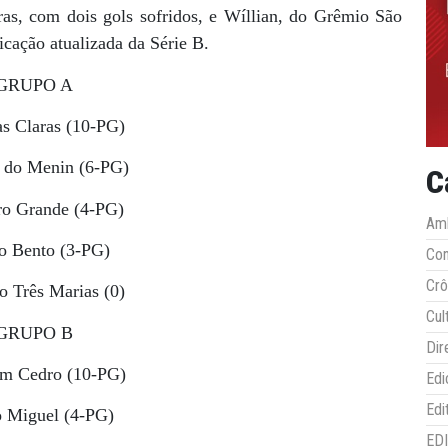
as, com dois gols sofridos, e Wíllian, do Grêmio São
ficação atualizada da Série B.
GRUPO A
s Claras (10-PG)
 do Menin (6-PG)
C
o Grande (4-PG)
Amb
 Bento (3-PG)
Co
Crô
 Três Marias (0)
Cul
GRUPO B
Dir
im Cedro (10-PG)
Edi
Edi
 Miguel (4-PG)
ED