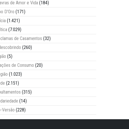
avras de Amor e Vida
(184)
o D'Oro
(171)
ícia
(1.421)
ítica
(7.029)
clamas de Casamentos
(32)
escobrindo
(260)
ião
(5)
lações de Consumo
(20)
igião
(1.023)
úde
(2.151)
ultamentos
(315)
idariedade
(14)
-Versão
(228)