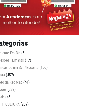
ategorias
iente Em Dia
(5)
nexões Humanas
(17)
nicas de um Sol Nascente
(156)
tura
(457)
eto da Redação
(44)
ções
(238)
tais
(45)
ITH CULTURA
(239)