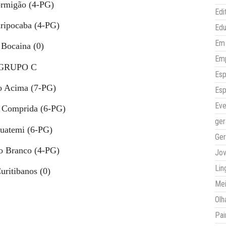
rmigão (4-PG)
Edi
ipocaba (4-PG)
Ed
Em 
Bocaina (0)
Em
GRUPO C
Esp
 Acima (7-PG)
Esp
Eve
Comprida (6-PG)
ger
uatemi (6-PG)
Ger
 Branco (4-PG)
Jo
Lin
ritibanos (0)
Mei
Olh
Pai