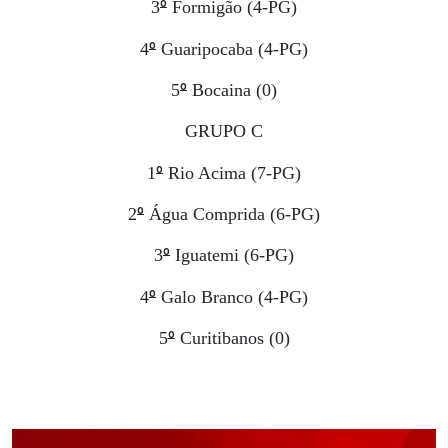
º
3
Formigão (4-PG)
º
4
Guaripocaba (4-PG)
º
5
Bocaina (0)
GRUPO C
º
1
Rio Acima (7-PG)
º
2
Água Comprida (6-PG)
º
3
Iguatemi (6-PG)
º
4
Galo Branco (4-PG)
º
5
Curitibanos (0)