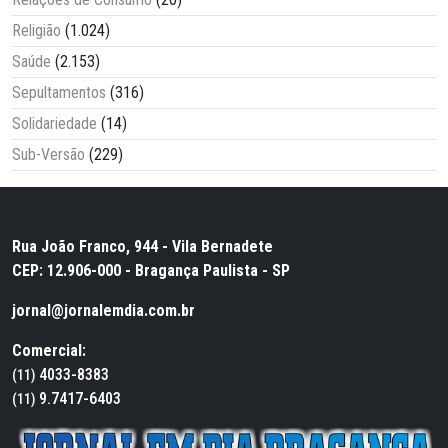
Religião
(1.024)
Saúde
(2.153)
Sepultamentos
(316)
Solidariedade
(14)
Sub-Versão
(229)
Rua João Franco, 944 - Vila Bernadete
CEP: 12.906-000 - Bragança Paulista - SP
jornal@jornalemdia.com.br
Comercial:
4033-8383
(11)
9.7417-6403
(11)