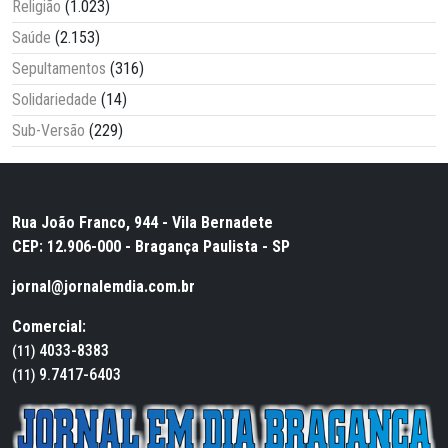
Religião
(1.023)
Saúde
(2.153)
Sepultamentos
(316)
Solidariedade
(14)
Sub-Versão
(229)
Rua João Franco, 944 - Vila Bernadete
CEP: 12.906-000 - Bragança Paulista - SP
jornal@jornalemdia.com.br
Comercial:
4033-8383
(11)
9.7417-6403
(11)