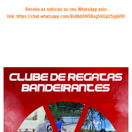
Receba as notícias no seu WhatsApp pelo
link:
https://chat.whatsapp.com/Bo0bb5NSBxg5XOpC5ypb9D