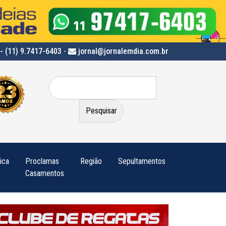
- (11) 9.7417-6403
-
jornal@jornalemdia.com.br
Pesquisar
por:
tica
Proclamas
Região
Sepultamentos
Casamentos