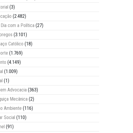
torial
(3)
ucação
(2.482)
Dia com a Política
(27)
pregos
(3.101)
aço Católico
(18)
orte
(1.769)
nto
(4.149)
al
(1.009)
al
(1)
vem Advocacia
(363)
guiça Mecânica
(2)
o Ambiente
(116)
ar Social
(110)
nel
(91)