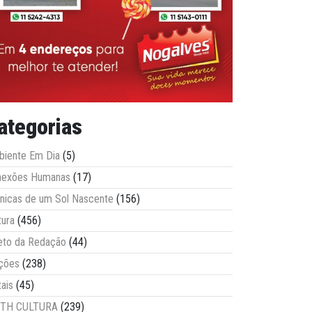
ategorias
iente Em Dia
(5)
nexões Humanas
(17)
nicas de um Sol Nascente
(156)
tura
(456)
eto da Redação
(44)
ções
(238)
tais
(45)
ITH CULTURA
(239)