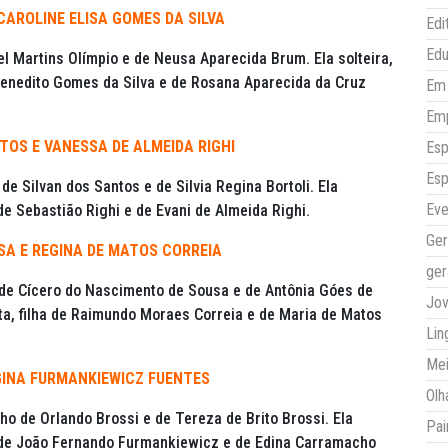
CAROLINE ELISA GOMES DA SILVA
Edi
Ed
fael Martins Olímpio e de Neusa Aparecida Brum. Ela solteira,
 Benedito Gomes da Silva e de Rosana Aparecida da Cruz
Em 
Em
TOS E VANESSA DE ALMEIDA RIGHI
Esp
Esp
 de Silvan dos Santos e de Silvia Regina Bortoli. Ela
Eve
de Sebastião Righi e de Evani de Almeida Righi.
Ger
SA E REGINA DE MATOS CORREIA
ger
o de Cícero do Nascimento de Sousa e de Antônia Góes de
Jo
sta, filha de Raimundo Moraes Correia e de Maria de Matos
Lin
Mei
GINA FURMANKIEWICZ FUENTES
Olh
lho de Orlando Brossi e de Tereza de Brito Brossi. Ela
Pai
ha de João Fernando Furmankiewicz e de Edina Carramacho