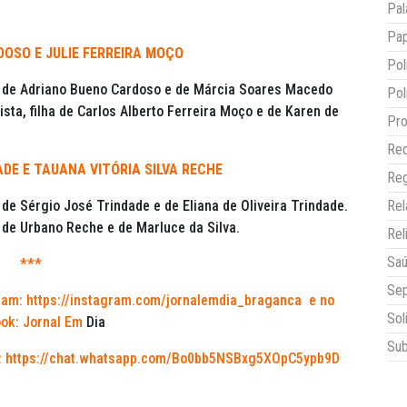
Pal
Pap
OSO E JULIE FERREIRA MOÇO
Pol
lho de Adriano Bueno Cardoso e de Márcia Soares Macedo
Pol
sta, filha de Carlos Alberto Ferreira Moço e de Karen de
Pro
Red
ADE E TAUANA VITÓRIA SILVA RECHE
Reg
o de Sérgio José Trindade e de Eliana de Oliveira Trindade.
Re
a de Urbano Reche e de Marluce da Silva.
Rel
Sa
***
Sep
ram:
https://instagram.com/jornalemdia_braganca
e no
Sol
ok: Jornal Em
Dia
Sub
:
https://chat.whatsapp.com/Bo0bb5NSBxg5XOpC5ypb9D