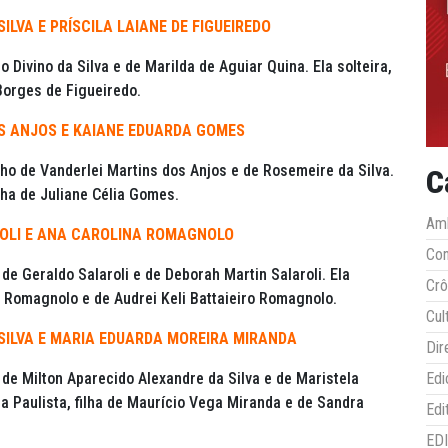
LVA E PRÍSCILA LAIANE DE FIGUEIREDO
io Divino da Silva e de Marilda de Aguiar Quina. Ela solteira,
Borges de Figueiredo.
OS ANJOS E KAIANE EDUARDA GOMES
lho de Vanderlei Martins dos Anjos e de Rosemeire da Silva.
C
lha de Juliane Célia Gomes.
Amb
ROLI E ANA CAROLINA ROMAGNOLO
Co
 de Geraldo Salaroli e de Deborah Martin Salaroli. Ela
Crô
o Romagnolo e de Audrei Keli Battaieiro Romagnolo.
Cul
SILVA E MARIA EDUARDA MOREIRA MIRANDA
Dir
o de Milton Aparecido Alexandre da Silva e de Maristela
Edi
ça Paulista, filha de Maurício Vega Miranda e de Sandra
Edi
ED