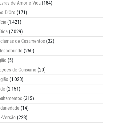
avras de Amor e Vida
(184)
o D'Oro
(171)
ícia
(1.421)
ítica
(7.029)
clamas de Casamentos
(32)
escobrindo
(260)
ião
(5)
lações de Consumo
(20)
igião
(1.023)
úde
(2.151)
ultamentos
(315)
idariedade
(14)
-Versão
(228)