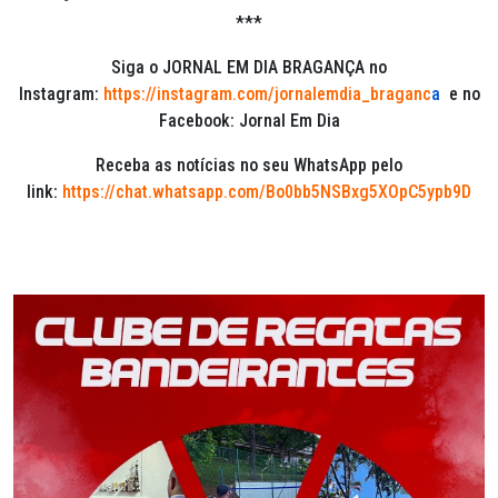
***
Siga o JORNAL EM DIA BRAGANÇA no
Instagram:
https://instagram.com/jornalemdia_braganc
a
e no
Facebook: Jornal Em Dia
Receba as notícias no seu WhatsApp pelo
link:
https://chat.whatsapp.com/Bo0bb5NSBxg5XOpC5ypb9D