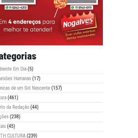
ategorias
iente Em Dia
(5)
nexões Humanas
(17)
nicas de um Sol Nascente
(157)
tura
(461)
eto da Redação
(44)
ções
(238)
tais
(45)
ITH CULTURA
(239)