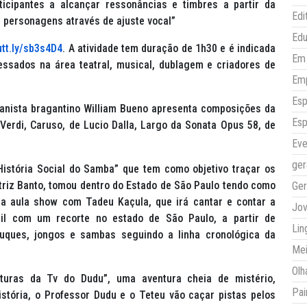
ticipantes a alcançar ressonâncias e timbres a partir da
Edi
e personagens através de ajuste vocal”
Ed
utt.ly/sb3s4D4
. A atividade tem duração de 1h30 e é indicada
Em 
ressados na área teatral, musical, dublagem e criadores de
Em
Esp
ianista bragantino William Bueno apresenta composições da
Esp
erdi, Caruso, de Lucio Dalla, Largo da Sonata Opus 58, de
Eve
ger
istória Social do Samba” que tem como objetivo traçar os
triz Banto, tomou dentro do Estado de São Paulo tendo como
Ger
uma aula show com Tadeu Kaçula, que irá cantar e contar a
Jo
il com um recorte no estado de São Paulo, a partir de
Lin
atuques, jongos e sambas seguindo a linha cronológica da
Mei
Olh
turas da Tv do Dudu”, uma aventura cheia de mistério,
Pai
stória, o Professor Dudu e o Teteu vão caçar pistas pelos