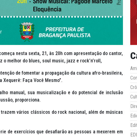
C
 começa nesta sexta, 21, às 20h com apresentação do cantor,
z o melhor do blues, soul music, jazz e rock’n’roll,
Amb
enção de fomentar a propagação da cultura afro-brasileira,
Co
cina Xequerê: Faça Você Mesmo”.
Crô
balho manual, sua musicalização e do potencial de inclusão
Cul
cussão, proporciona.
Dir
 trazem vários clássicos do rock nacional, além de músicas
Edi
Edi
érie de exercícios que desafiarão as pessoas a mexerem em
ED