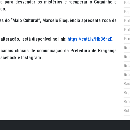
sta para desvendar os mistérios e recuperar o Guguinho e
Pal
ado.
Pap
es do “Maio Cultural”, Marcelo Eloquência apresenta roda de
Pol
Pol
Pro
alteração, está disponível no link:
https://cutt.ly/HbB6nzD
.
Red
canais oficiais de comunicação da Prefeitura de Bragança
Reg
Facebook e Instagram .
Re
Rel
Sa
Sep
Sol
Sub