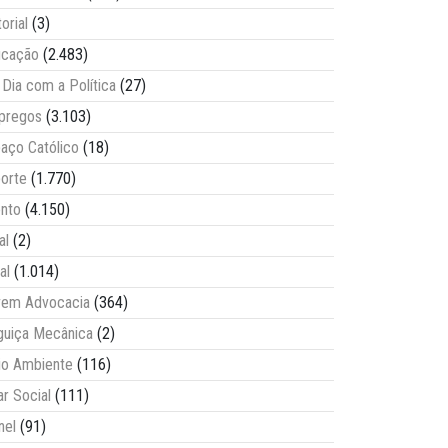
torial
(3)
ucação
(2.483)
Dia com a Política
(27)
pregos
(3.103)
aço Católico
(18)
orte
(1.770)
nto
(4.150)
al
(2)
al
(1.014)
vem Advocacia
(364)
guiça Mecânica
(2)
o Ambiente
(116)
ar Social
(111)
nel
(91)