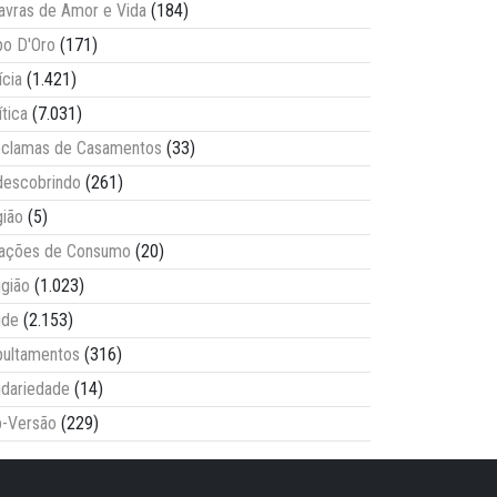
avras de Amor e Vida
(184)
o D'Oro
(171)
ícia
(1.421)
ítica
(7.031)
clamas de Casamentos
(33)
escobrindo
(261)
ião
(5)
lações de Consumo
(20)
igião
(1.023)
úde
(2.153)
ultamentos
(316)
idariedade
(14)
-Versão
(229)