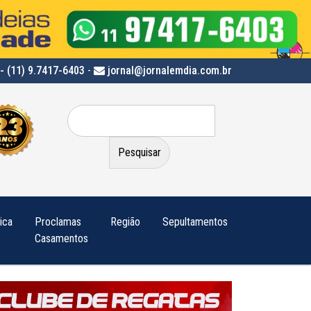
- (11) 9.7417-6403
-
jornal@jornalemdia.com.br
Pesquisar
por:
tica
Proclamas
Região
Sepultamentos
Casamentos