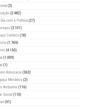
torial
(3)
ucação
(2.482)
Dia com a Política
(27)
pregos
(3.101)
aço Católico
(18)
orte
(1.769)
nto
(4.150)
al
(1.009)
al
(1)
vem Advocacia
(363)
guiça Mecânica
(2)
o Ambiente
(116)
ar Social
(110)
nel
(91)