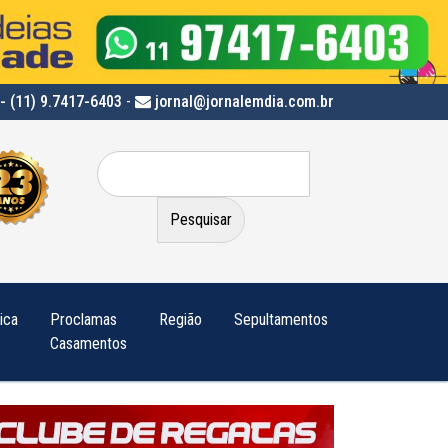
- (11) 9.7417-6403
-
jornal@jornalemdia.com.br
Pesquisar
por:
tica
Proclamas
Região
Sepultamentos
Casamentos