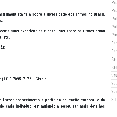
Pal
Pap
strumentista fala sobre a diversidade dos ritmos no Brasil,
Pol
s.
Pol
onta suas experiências e pesquisas sobre os ritmos como
Pro
, etc.
Red
ÇÃO
Reg
Re
Rel
Sa
: (11) 9 7095-7172 – Gisele
Sep
Sol
Sub
e trazer conhecimento a partir da educação corporal e da
e cada indivíduo, estimulando a pesquisar mais detalhes