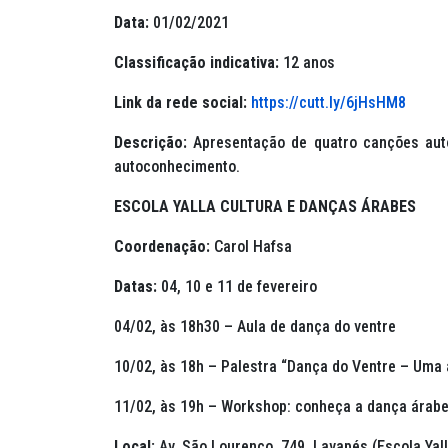
Data:
01/02/2021
Classificação indicativa:
12 anos
Link da rede social:
https://cutt.ly/6jHsHM8
Descrição:
Apresentação de quatro canções aut
autoconhecimento.
ESCOLA YALLA CULTURA E DANÇAS ÁRABES
Coordenação:
Carol Hafsa
Datas:
04, 10 e 11 de fevereiro
04/02, às 18h30 – Aula de dança do ventre
10/02, às 18h – Palestra “Dança do Ventre – Uma
11/02, às 19h –
Workshop
: conheça a dança árabe
Local:
Av. São Lourenço, 749, Lavapés (Escola Yal