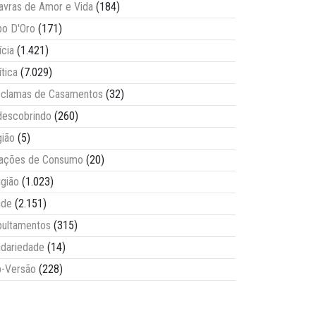
avras de Amor e Vida
(184)
o D'Oro
(171)
ícia
(1.421)
ítica
(7.029)
clamas de Casamentos
(32)
escobrindo
(260)
ião
(5)
lações de Consumo
(20)
igião
(1.023)
úde
(2.151)
ultamentos
(315)
idariedade
(14)
-Versão
(228)