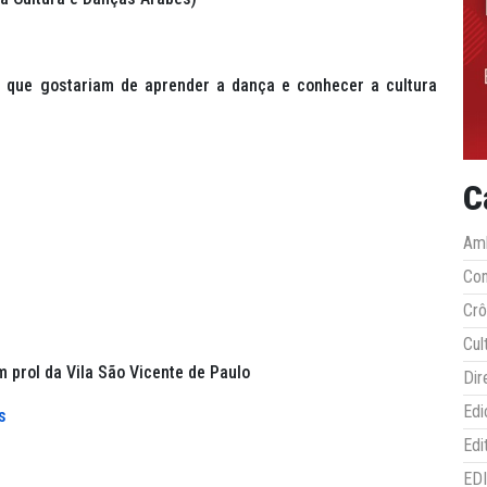
s que gostariam de aprender a dança e conhecer a cultura
C
Amb
Co
Crô
Cul
prol da Vila São Vicente de Paulo
Dir
Edi
s
Edi
ED