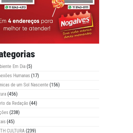
ategorias
iente Em Dia
(5)
nexões Humanas
(17)
nicas de um Sol Nascente
(156)
tura
(456)
eto da Redação
(44)
ções
(238)
tais
(45)
ITH CULTURA
(239)