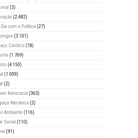
torial
(3)
ucação
(2.482)
Dia com a Política
(27)
pregos
(3.101)
aço Católico
(18)
orte
(1.769)
nto
(4.150)
al
(1.009)
al
(2)
vem Advocacia
(363)
guiça Mecânica
(2)
o Ambiente
(116)
ar Social
(110)
nel
(91)