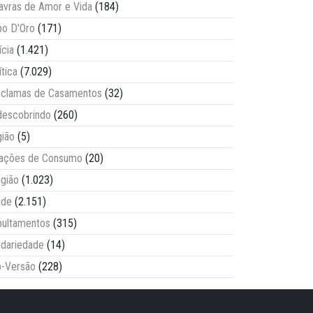
avras de Amor e Vida
(184)
o D'Oro
(171)
ícia
(1.421)
ítica
(7.029)
clamas de Casamentos
(32)
escobrindo
(260)
ião
(5)
lações de Consumo
(20)
igião
(1.023)
úde
(2.151)
ultamentos
(315)
idariedade
(14)
-Versão
(228)