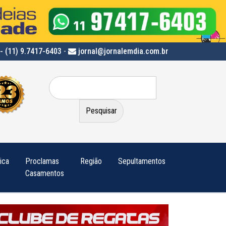
- (11) 9.7417-6403
-
jornal@jornalemdia.com.br
Pesquisar
por:
tica
Proclamas
Região
Sepultamentos
Casamentos