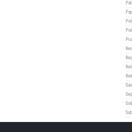
Pal
Pap
Pol
Pol
Pro
Red
Reg
Re
Rel
Sa
Sep
Sol
Sub