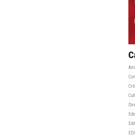
C
Amb
Co
Crô
Cul
Dir
Edi
Edi
ED