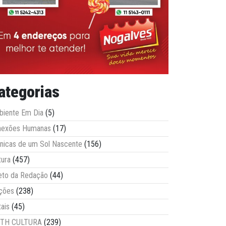
ategorias
iente Em Dia
(5)
nexões Humanas
(17)
nicas de um Sol Nascente
(156)
tura
(457)
eto da Redação
(44)
ções
(238)
tais
(45)
ITH CULTURA
(239)