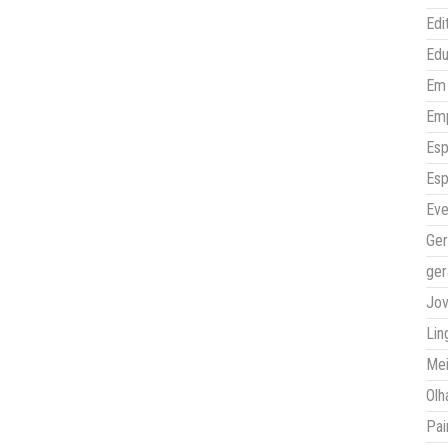
Edi
Ed
Em 
Em
Esp
Esp
Eve
Ger
ger
Jo
Lin
Mei
Olh
Pai