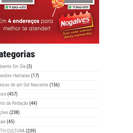
ategorias
iente Em Dia
(5)
nexões Humanas
(17)
nicas de um Sol Nascente
(156)
tura
(457)
eto da Redação
(44)
ções
(238)
tais
(45)
ITH CULTURA
(239)