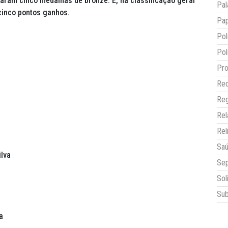
ram cinco medalhas de bronze. E, na classificação geral
Pal
cinco pontos ganhos.
Pap
Pol
Pol
Pro
Red
Reg
Re
Rel
Sa
ilva
Sep
Sol
Sub
a