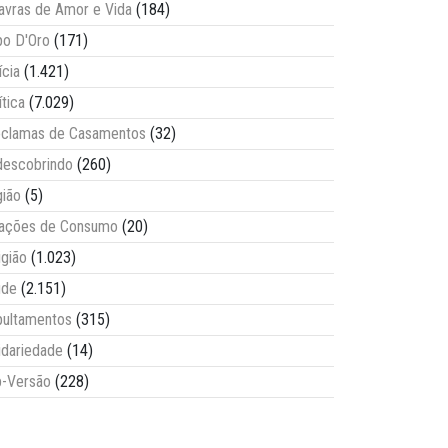
avras de Amor e Vida
(184)
o D'Oro
(171)
ícia
(1.421)
ítica
(7.029)
clamas de Casamentos
(32)
escobrindo
(260)
ião
(5)
lações de Consumo
(20)
igião
(1.023)
úde
(2.151)
ultamentos
(315)
idariedade
(14)
-Versão
(228)