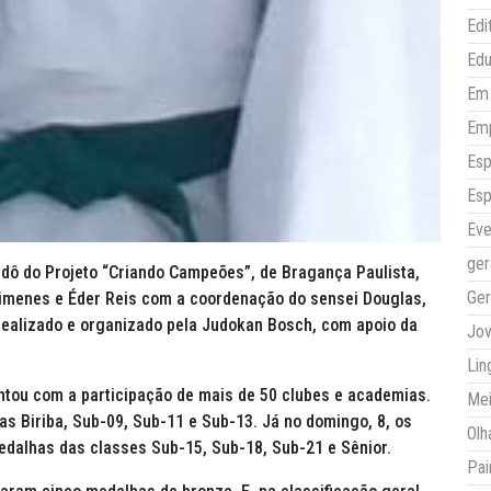
Edi
Ed
Em 
Em
Esp
Esp
Eve
ger
judô do Projeto “Criando Campeões”, de Bragança Paulista,
Ger
imenes e Éder Reis com a coordenação do sensei Douglas,
 realizado e organizado pela Judokan Bosch, com apoio da
Jo
Lin
ontou com a participação de mais de 50 clubes e academias.
Mei
as Biriba, Sub-09, Sub-11 e Sub-13. Já no domingo, 8, os
Olh
edalhas das classes Sub-15, Sub-18, Sub-21 e Sênior.
Pai