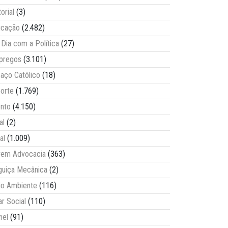
torial
(3)
ucação
(2.482)
Dia com a Política
(27)
pregos
(3.101)
aço Católico
(18)
orte
(1.769)
nto
(4.150)
al
(2)
al
(1.009)
vem Advocacia
(363)
guiça Mecânica
(2)
o Ambiente
(116)
ar Social
(110)
nel
(91)