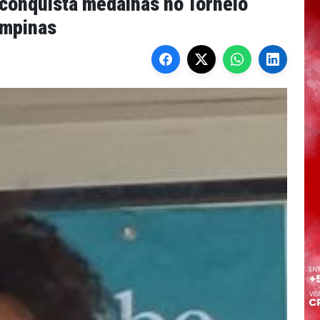
conquista medalhas no Torneio
ampinas