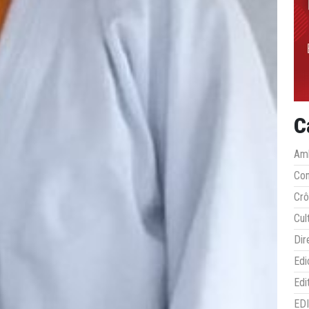
C
Amb
Co
Crô
Cul
Dir
Edi
Edi
ED