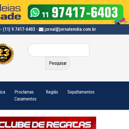
- (11) 9.7417-6403
-
jornal@jornalemdia.com.br
Pesquisar
por:
tica
Proclamas
Região
Sepultamentos
Casamentos