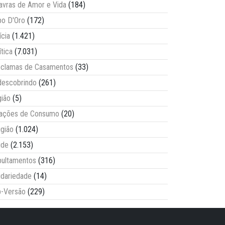
avras de Amor e Vida
(184)
o D'Oro
(172)
ícia
(1.421)
ítica
(7.031)
clamas de Casamentos
(33)
escobrindo
(261)
ião
(5)
lações de Consumo
(20)
igião
(1.024)
úde
(2.153)
ultamentos
(316)
idariedade
(14)
-Versão
(229)