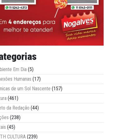
ategorias
iente Em Dia
(5)
nexões Humanas
(17)
nicas de um Sol Nascente
(157)
tura
(461)
eto da Redação
(44)
ções
(238)
tais
(45)
ITH CULTURA
(239)