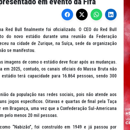
apresentado em evento da Fifa
a Red Bull finalmente foi oficializado. O CEO do Red Bull
eto do novo estádio durante uma reunião da Federação
nteceu na cidade de Zurique, na Suíça, sede da organização
 não se manifestou.
as imagens de como o estádio deve ficar após as mudanças.
a em 2025, contudo, os canais oficiais do Massa Bruta não
O estádio terá capacidade para 16.864 pessoas, sendo 300
pinião da população nas redes sociais, pois não atende aos
ns jogos específicos. Oitavas e quartas de final pela Taça
er em Bragança, uma vez que a Confederação Sul-Americana
am pelo menos 20 mil pessoas.
como “Nabizão”, foi construído em 1949 e já passou por