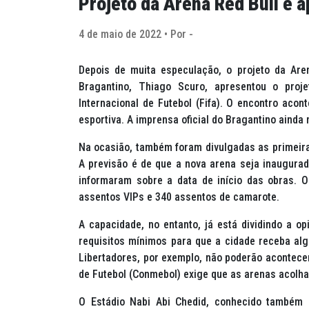
Projeto da Arena Red Bull é 
4 de maio de 2022 • Por -
Depois de muita especulação, o projeto da Aren
Bragantino, Thiago Scuro, apresentou o proj
Internacional de Futebol (Fifa). O encontro aco
esportiva. A imprensa oficial do Bragantino ainda
Na ocasião, também foram divulgadas as primeir
A previsão é de que a nova arena seja inaugurad
informaram sobre a data de início das obras. 
assentos VIPs e 340 assentos de camarote.
A capacidade, no entanto, já está dividindo a o
requisitos mínimos para que a cidade receba algu
Libertadores, por exemplo, não poderão acontec
de Futebol (Conmebol) exige que as arenas acolh
O Estádio Nabi Abi Chedid, conhecido também 