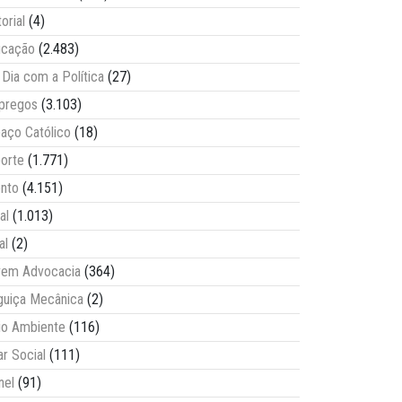
torial
(4)
ucação
(2.483)
Dia com a Política
(27)
pregos
(3.103)
aço Católico
(18)
orte
(1.771)
nto
(4.151)
al
(1.013)
al
(2)
vem Advocacia
(364)
guiça Mecânica
(2)
o Ambiente
(116)
ar Social
(111)
nel
(91)