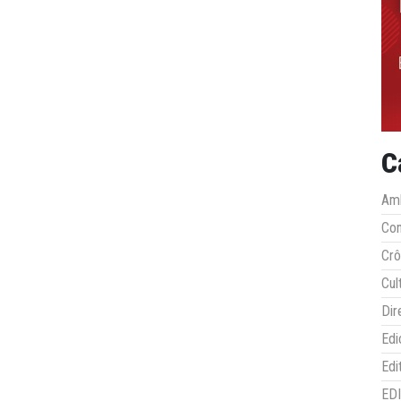
C
Amb
Co
Crô
Cul
Dir
Edi
Edi
ED