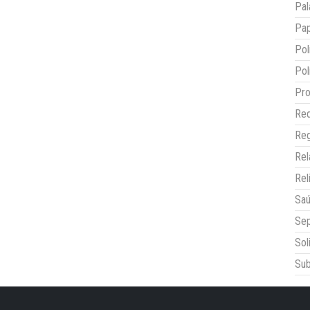
Pal
Pap
Pol
Pol
Pro
Red
Reg
Re
Rel
Sa
Sep
Sol
Sub