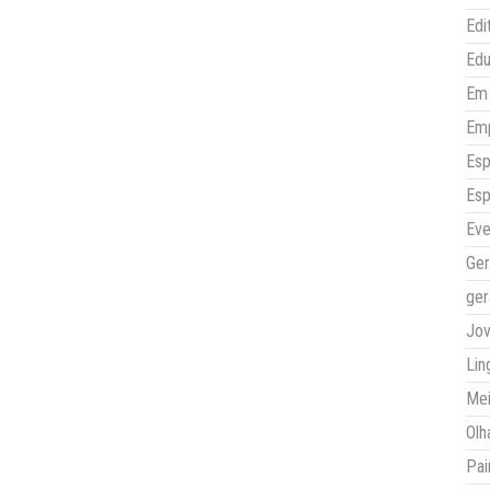
Edi
Ed
Em 
Em
Esp
Esp
Eve
Ger
ger
Jo
Lin
Mei
Olh
Pai