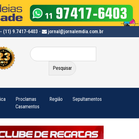
- (11) 9.7417-6403
-
jornal@jornalemdia.com.br
Pesquisar
por:
tica
Proclamas
Região
Sepultamentos
Casamentos