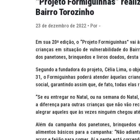
“Projeto Formiguinhas” reali
Bairro Torozinho
23 de dezembro de 2022 • Por -
Em sua 20
ª
edição, o “Projeto Formiguinhas” vai 
crianças em situação de vulnerabilidade do Bair
dos panetones, brinquedos e livros doados, desta 
Segundo a fundadora do projeto, Célia Lima, o obje
31, o Formiguinhas poderá atender àquelas cria
social, garantindo assim que, de fato, todas elas
“Se eu entregar no Natal, ou na semana do Natal, 
a diferença para outras crianças que não vão rec
alegrar aqueles que às vezes ninguém chegou até l
Além da campanha dos panetones, brinquedos e 
alimentos básicos para a campanha: “Não adiant
arroz e feijão para comer. Aí a gente está corren