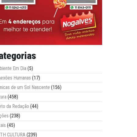
ategorias
iente Em Dia
(5)
nexões Humanas
(17)
nicas de um Sol Nascente
(156)
tura
(458)
eto da Redação
(44)
ções
(238)
tais
(45)
ITH CULTURA
(239)