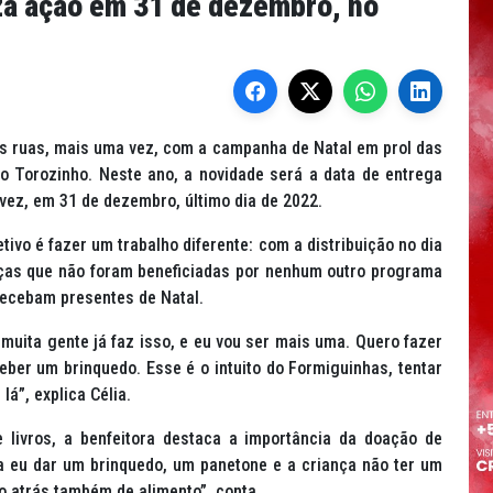
za ação em 31 de dezembro, no
às ruas, mais uma vez, com a campanha de Natal em prol das
ro Torozinho. Neste ano, a novidade será a data de entrega
vez, em 31 de dezembro, último dia de 2022.
tivo é fazer um trabalho diferente: com a distribuição no dia
nças que não foram beneficiadas por nenhum outro programa
 recebam presentes de Natal.
muita gente já faz isso, e eu vou ser mais uma. Quero fazer
eber um brinquedo. Esse é o intuito do Formiguinhas, tentar
á”, explica Célia.
livros, a benfeitora destaca a importância da doação de
a eu dar um brinquedo, um panetone e a criança não ter um
do atrás também de alimento”, conta.