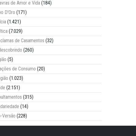
avras de Amor e Vida
(184)
o D'Oro
(171)
ícia
(1.421)
ítica
(7.029)
clamas de Casamentos
(32)
escobrindo
(260)
ião
(5)
lações de Consumo
(20)
igião
(1.023)
úde
(2.151)
ultamentos
(315)
idariedade
(14)
-Versão
(228)