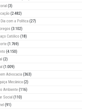
torial
(3)
ucação
(2.482)
Dia com a Política
(27)
pregos
(3.102)
aço Católico
(18)
orte
(1.769)
nto
(4.150)
al
(2)
al
(1.009)
vem Advocacia
(363)
guiça Mecânica
(2)
o Ambiente
(116)
ar Social
(110)
nel
(91)