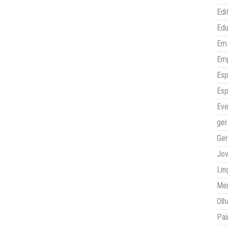
Edi
Ed
Em 
Em
Esp
Esp
Eve
ger
Ger
Jo
Lin
Mei
Olh
Pai