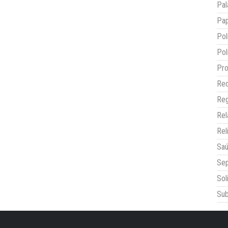
Pal
Pap
Pol
Pol
Pro
Red
Reg
Re
Rel
Sa
Sep
Sol
Sub