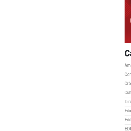
C
Amb
Co
Crô
Cul
Dir
Edi
Edi
ED