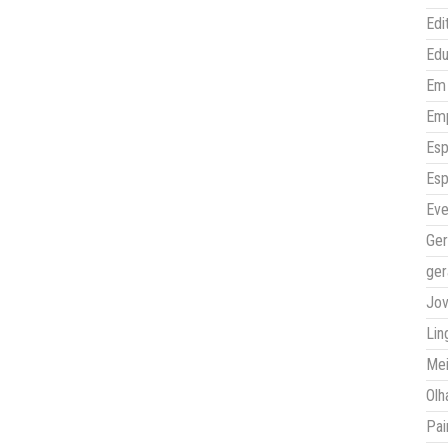
Edi
Ed
Em 
Em
Esp
Esp
Eve
Ger
ger
Jo
Lin
Mei
Olh
Pai