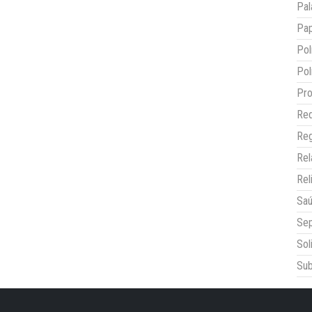
Pal
Pap
Pol
Pol
Pro
Red
Reg
Re
Rel
Sa
Sep
Sol
Sub