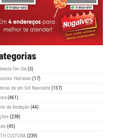
ategorias
iente Em Dia
(5)
nexões Humanas
(17)
nicas de um Sol Nascente
(157)
tura
(461)
eto da Redação
(44)
ções
(238)
tais
(45)
ITH CULTURA
(239)