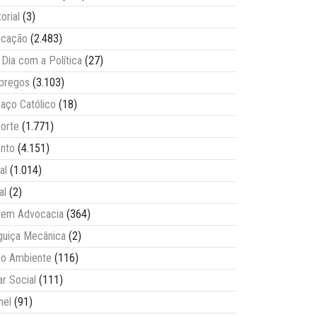
torial
(3)
ucação
(2.483)
Dia com a Política
(27)
pregos
(3.103)
aço Católico
(18)
orte
(1.771)
nto
(4.151)
al
(1.014)
al
(2)
vem Advocacia
(364)
guiça Mecânica
(2)
o Ambiente
(116)
ar Social
(111)
nel
(91)