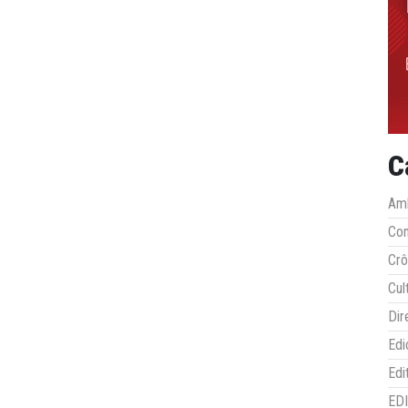
C
Amb
Co
Crô
Cul
Dir
Edi
Edi
ED