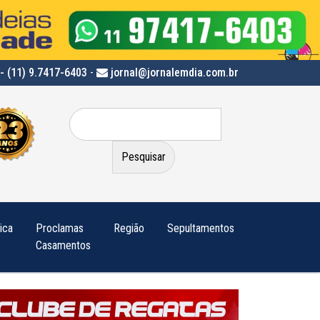
- (11) 9.7417-6403
-
jornal@jornalemdia.com.br
Pesquisar
por:
tica
Proclamas
Região
Sepultamentos
Casamentos