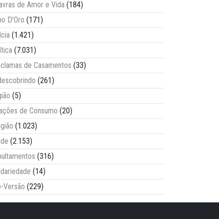
avras de Amor e Vida
(184)
o D'Oro
(171)
ícia
(1.421)
ítica
(7.031)
clamas de Casamentos
(33)
escobrindo
(261)
ião
(5)
lações de Consumo
(20)
igião
(1.023)
úde
(2.153)
ultamentos
(316)
idariedade
(14)
-Versão
(229)