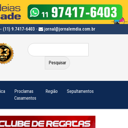
- (11) 9.7417-6403
-
jornal@jornalemdia.com.br
Pesquisar
por:
tica
Proclamas
Região
Sepultamentos
Casamentos