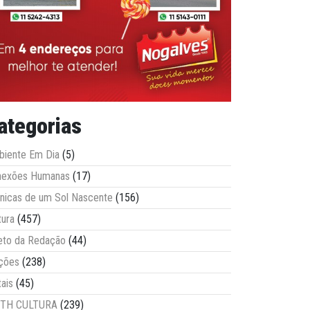
ategorias
iente Em Dia
(5)
nexões Humanas
(17)
nicas de um Sol Nascente
(156)
tura
(457)
eto da Redação
(44)
ções
(238)
tais
(45)
ITH CULTURA
(239)