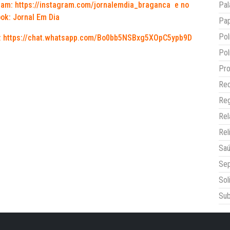
ram:
https://instagram.com/jornalemdia_braganca
e no
Pal
ok: Jornal Em Dia
Pap
Pol
:
https://chat.whatsapp.com/Bo0bb5NSBxg5XOpC5ypb9D
Pol
Pro
Red
Reg
Re
Rel
Sa
Sep
Sol
Sub