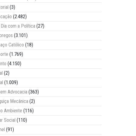
torial
(3)
ucação
(2.482)
Dia com a Política
(27)
pregos
(3.101)
aço Católico
(18)
orte
(1.769)
nto
(4.150)
al
(2)
al
(1.009)
vem Advocacia
(363)
guiça Mecânica
(2)
o Ambiente
(116)
ar Social
(110)
nel
(91)