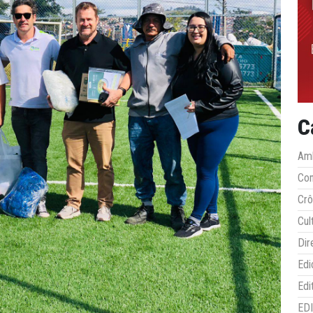
C
Amb
Co
Crô
Cul
Dir
Edi
Edi
ED