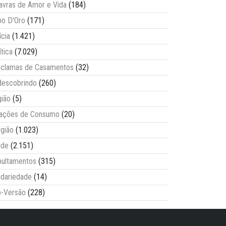
avras de Amor e Vida
(184)
o D'Oro
(171)
ícia
(1.421)
ítica
(7.029)
clamas de Casamentos
(32)
escobrindo
(260)
ião
(5)
lações de Consumo
(20)
igião
(1.023)
úde
(2.151)
ultamentos
(315)
idariedade
(14)
-Versão
(228)