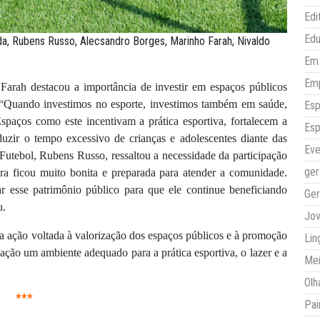
Edi
Ed
ida, Rubens Russo, Alecsandro Borges, Marinho Farah, Nivaldo
Em 
Em
 Farah destacou a importância de investir em espaços públicos
 “Quando investimos no esporte, investimos também em saúde,
Esp
spaços como este incentivam a prática esportiva, fortalecem a
Esp
duzir o tempo excessivo de crianças e adolescentes diante das
Eve
 Futebol, Rubens Russo, ressaltou a necessidade da participação
ger
a ficou muito bonita e preparada para atender a comunidade.
 esse patrimônio público para que ele continue beneficiando
Ger
u.
Jo
ma ação voltada à valorização dos espaços públicos e à promoção
Lin
ação um ambiente adequado para a prática esportiva, o lazer e a
Mei
Olh
***
Pai