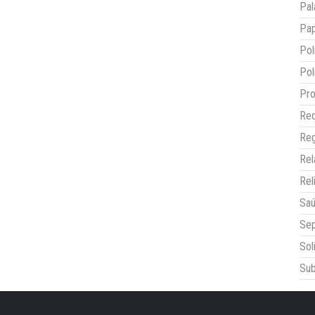
Pal
Pap
Pol
Pol
Pro
Red
Reg
Re
Rel
Sa
Sep
Sol
Sub