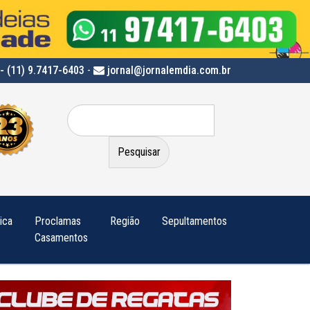
- (11) 9.7417-6403
-
jornal@jornalemdia.com.br
Pesquisar
por:
tica
Proclamas
Região
Sepultamentos
Casamentos