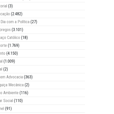
torial
(3)
ucação
(2.482)
Dia com a Política
(27)
pregos
(3.101)
aço Católico
(18)
orte
(1.769)
nto
(4.150)
al
(1.009)
al
(2)
vem Advocacia
(363)
guiça Mecânica
(2)
o Ambiente
(116)
ar Social
(110)
nel
(91)