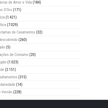
avras de Amor e Vida
(184)
o D'Oro
(171)
ícia
(1.421)
ítica
(7.029)
clamas de Casamentos
(32)
escobrindo
(260)
ião
(5)
lações de Consumo
(20)
igião
(1.023)
úde
(2.151)
ultamentos
(315)
idariedade
(14)
-Versão
(228)