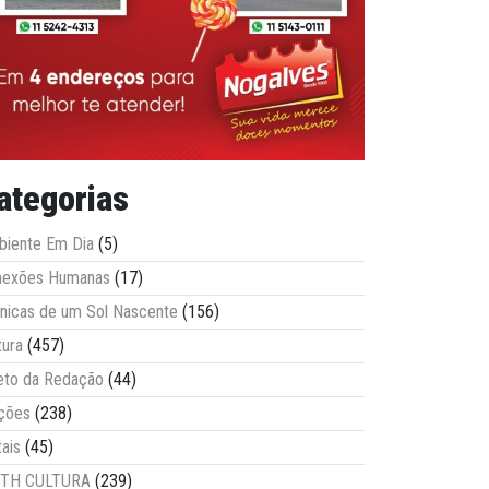
ategorias
iente Em Dia
(5)
nexões Humanas
(17)
nicas de um Sol Nascente
(156)
tura
(457)
eto da Redação
(44)
ções
(238)
tais
(45)
ITH CULTURA
(239)