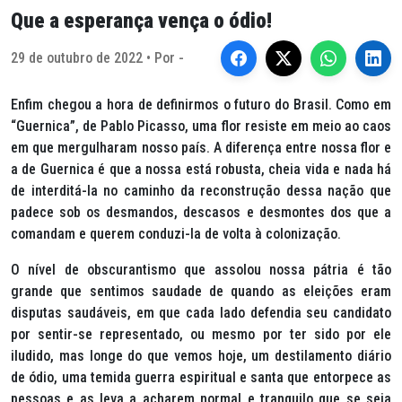
Que a esperança vença o ódio!
29 de outubro de 2022 • Por -
Enfim chegou a hora de definirmos o futuro do Brasil. Como em
“Guernica”, de Pablo Picasso, uma flor resiste em meio ao caos
em que mergulharam nosso país. A diferença entre nossa flor e
a de Guernica é que a nossa está robusta, cheia vida e nada há
de interditá-la no caminho da reconstrução dessa nação que
padece sob os desmandos, descasos e desmontes dos que a
comandam e querem conduzi-la de volta à colonização.
O nível de obscurantismo que assolou nossa pátria é tão
grande que sentimos saudade de quando as eleições eram
disputas saudáveis, em que cada lado defendia seu candidato
por sentir-se representado, ou mesmo por ter sido por ele
iludido, mas longe do que vemos hoje, um destilamento diário
de ódio, uma temida guerra espiritual e santa que entorpece as
pessoas e as leva a acharem normal e tranquilo que se seja