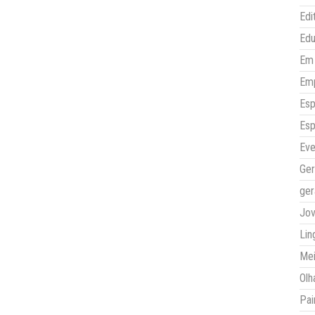
Edi
Ed
Em 
Em
Esp
Esp
Eve
Ger
ger
Jo
Lin
Mei
Olh
Pai