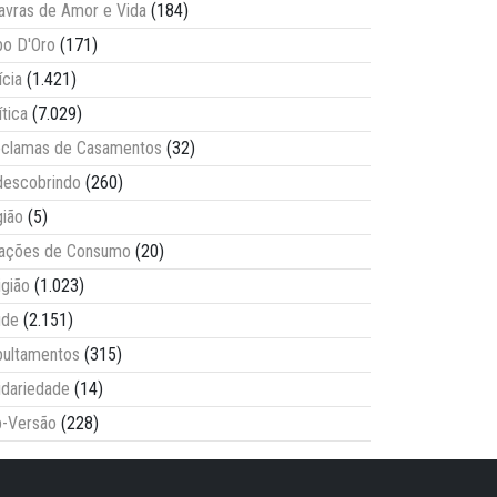
avras de Amor e Vida
(184)
o D'Oro
(171)
ícia
(1.421)
ítica
(7.029)
clamas de Casamentos
(32)
escobrindo
(260)
ião
(5)
lações de Consumo
(20)
igião
(1.023)
úde
(2.151)
ultamentos
(315)
idariedade
(14)
-Versão
(228)