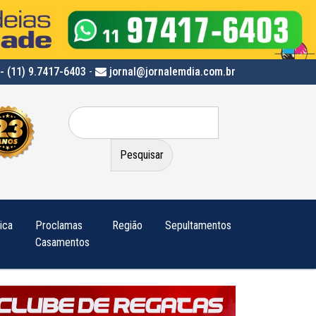
- (11) 9.7417-6403
-
jornal@jornalemdia.com.br
Pesquisar
por:
tica
Proclamas
Região
Sepultamentos
Casamentos