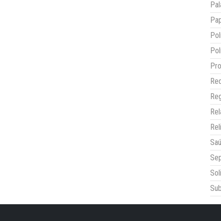
Pal
Pap
Pol
Pol
Pro
Red
Reg
Re
Rel
Sa
Sep
Sol
Sub