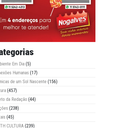
ategorias
iente Em Dia
(5)
nexões Humanas
(17)
nicas de um Sol Nascente
(156)
tura
(457)
eto da Redação
(44)
ções
(238)
tais
(45)
ITH CULTURA
(239)