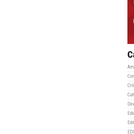
C
Amb
Co
Crô
Cul
Dir
Edi
Edi
ED