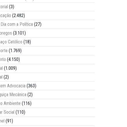
torial
(3)
ucação
(2.482)
Dia com a Política
(27)
pregos
(3.101)
aço Católico
(18)
orte
(1.769)
nto
(4.150)
al
(1.009)
al
(2)
vem Advocacia
(363)
guiça Mecânica
(2)
o Ambiente
(116)
ar Social
(110)
nel
(91)