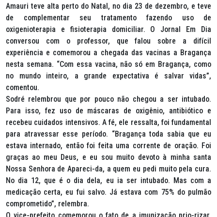
Amauri teve alta perto do Natal, no dia 23 de dezembro, e teve
de complementar seu tratamento fazendo uso de
oxigenioterapia e fisioterapia domiciliar. O Jornal Em Dia
conversou com o professor, que falou sobre a difícil
experiência e comemorou a chegada das vacinas a Bragança
nesta semana. “Com essa vacina, não só em Bragança, como
no mundo inteiro, a grande expectativa é salvar vidas”,
comentou.
Sodré relembrou que por pouco não chegou a ser intubado.
Para isso, fez uso de máscaras de oxigênio, antibiótico e
recebeu cuidados intensivos. A fé, ele ressalta, foi fundamental
para atravessar esse período. “Bragança toda sabia que eu
estava internado, então foi feita uma corrente de oração. Foi
graças ao meu Deus, e eu sou muito devoto à minha santa
Nossa Senhora de Apareci-da, a quem eu pedi muito pela cura.
No dia 12, que é o dia dela, eu ia ser intubado. Mas com a
medicação certa, eu fui salvo. Já estava com 75% do pulmão
comprometido”, relembra.
O vice-prefeito comemorou o fato de a imunização prio-rizar,