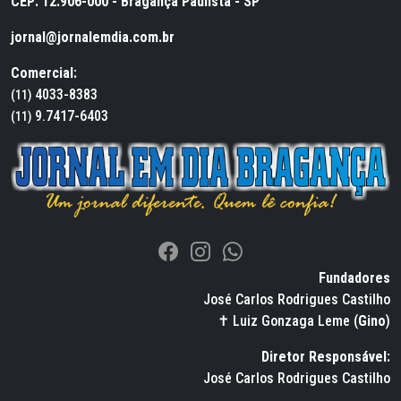
CEP: 12.906-000 - Bragança Paulista - SP
jornal@jornalemdia.com.br
Comercial:
4033-8383
(11)
9.7417-6403
(11)
Fundadores
José Carlos Rodrigues Castilho
✝ Luiz Gonzaga Leme (
Gino
)
Diretor Responsável:
José Carlos Rodrigues Castilho