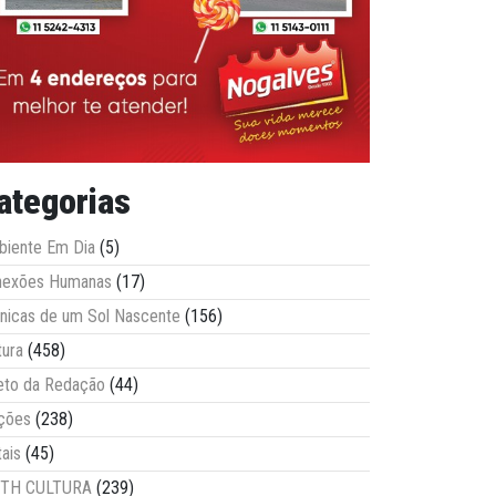
ategorias
iente Em Dia
(5)
nexões Humanas
(17)
nicas de um Sol Nascente
(156)
tura
(458)
eto da Redação
(44)
ções
(238)
tais
(45)
ITH CULTURA
(239)