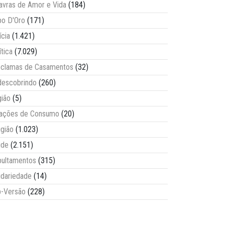
avras de Amor e Vida
(184)
o D'Oro
(171)
ícia
(1.421)
ítica
(7.029)
clamas de Casamentos
(32)
escobrindo
(260)
ião
(5)
lações de Consumo
(20)
igião
(1.023)
úde
(2.151)
ultamentos
(315)
idariedade
(14)
-Versão
(228)