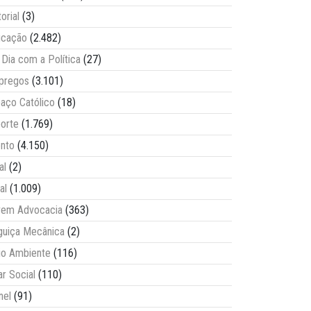
torial
(3)
ucação
(2.482)
Dia com a Política
(27)
pregos
(3.101)
aço Católico
(18)
orte
(1.769)
nto
(4.150)
al
(2)
al
(1.009)
vem Advocacia
(363)
guiça Mecânica
(2)
o Ambiente
(116)
ar Social
(110)
nel
(91)