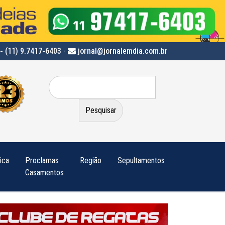
- (11) 9.7417-6403
-
jornal@jornalemdia.com.br
Pesquisar
por:
tica
Proclamas
Região
Sepultamentos
Casamentos