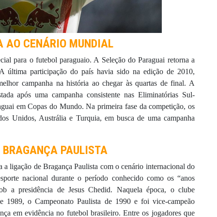
A AO CENÁRIO MUNDIAL
l para o futebol paraguaio. A Seleção do Paraguai retorna a
última participação do país havia sido na edição de 2010,
elhor campanha na história ao chegar às quartas de final. A
stada após uma campanha consistente nas Eliminatórias Sul-
raguai em Copas do Mundo. Na primeira fase da competição, os
ados Unidos, Austrália e Turquia, em busca de uma campanha
 BRAGANÇA PAULISTA
 a ligação de Bragança Paulista com o cenário internacional do
sporte nacional durante o período conhecido como os “anos
sob a presidência de Jesus Chedid. Naquela época, o clube
de 1989, o Campeonato Paulista de 1990 e foi vice-campeão
nça em evidência no futebol brasileiro. Entre os jogadores que