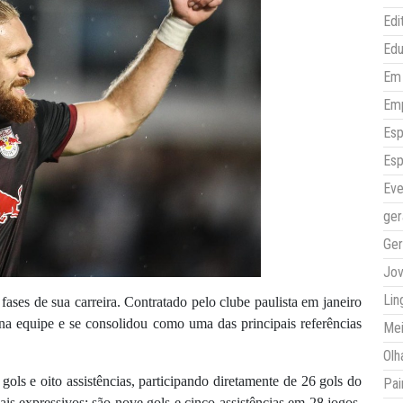
Edi
Ed
Em 
Em
Esp
Esp
Eve
ger
Ger
Jo
Lin
ases de sua carreira. Contratado pelo clube paulista em janeiro
na equipe e se consolidou como uma das principais referências
Mei
Olh
ols e oito assistências, participando diretamente de 26 gols do
Pai
s expressivos: são nove gols e cinco assistências em 28 jogos,