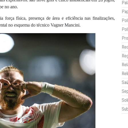
Pal
pe no ano.
Pap
 força física, presença de área e eficiência nas finalizações,
Pol
ental no esquema do técnico Vagner Mancini.
Pol
Pro
Red
Reg
Re
Rel
Sa
Sep
Sol
Sub