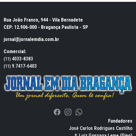
Rua João Franco, 944 - Vila Bernadete
CEP: 12.906-000 - Bragança Paulista - SP
jornal@jornalemdia.com.br
Comercial:
4033-8383
(11)
9.7417-6403
(11)
Fundadores
José Carlos Rodrigues Castilho
✝ Luiz Gonzaga Leme (
Gino
)