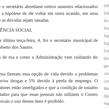
Edi
 o secretário abordasse outros assuntos relacionados
a a hipótese de ele voltar em outra ocasião, em uma
Ed
 as dúvidas sejam sanadas.
Em 
Em
TÊNCIA SOCIAL
Esp
 última terça-feira, 4, foi o secretário municipal de
Esp
berto dos Santos.
Eve
s de rua e como a Administração vem cuidando do
Ger
ger
ua fizeram essa opção de vida devido a problemas
Jo
l e/ou drogas e 5% devido à perda de emprego. O
Lin
fatores estão interligados e que a condição de usuário
Mei
tador para que essas pessoas não utilizem o Centro
Olh
ocais o uso desses itens é proibido.
Pai