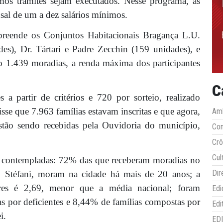
mos trâmites sejam executados. Nesse programa, as
sal de um a dez salários mínimos.
eende os Conjuntos Habitacionais Bragança L.U.
es), Dr. Tártari e Padre Zecchin (159 unidades), e
do 1.439 moradias, a renda máxima dos participantes
C
 a partir de critérios e 720 por sorteio, realizado
sse que 7.963 famílias estavam inscritas e que agora,
Amb
estão sendo recebidas pela Ouvidoria do município,
Co
Crô
Cul
já contempladas: 72% das que receberam moradias no
Dir
 Stéfani, moram na cidade há mais de 20 anos; a
res é 2,69, menor que a média nacional; foram
Edi
 por deficientes e 8,44% de famílias compostas por
Edi
i.
ED