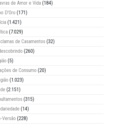
avras de Amor e Vida
(184)
o D'Oro
(171)
ícia
(1.421)
ítica
(7.029)
clamas de Casamentos
(32)
escobrindo
(260)
ião
(5)
lações de Consumo
(20)
igião
(1.023)
úde
(2.151)
ultamentos
(315)
idariedade
(14)
-Versão
(228)