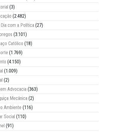
torial
(3)
ucação
(2.482)
Dia com a Política
(27)
pregos
(3.101)
aço Católico
(18)
orte
(1.769)
nto
(4.150)
al
(1.009)
al
(2)
vem Advocacia
(363)
guiça Mecânica
(2)
o Ambiente
(116)
ar Social
(110)
nel
(91)