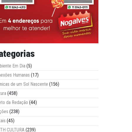
ategorias
iente Em Dia
(5)
nexões Humanas
(17)
nicas de um Sol Nascente
(156)
tura
(458)
eto da Redação
(44)
ções
(238)
tais
(45)
ITH CULTURA
(239)