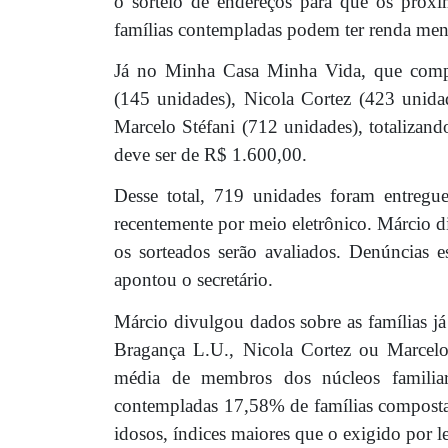
o sorteio de endereços para que os próxi
famílias contempladas podem ter renda men
Já no Minha Casa Minha Vida, que compr
(145 unidades), Nicola Cortez (423 unidad
Marcelo Stéfani (712 unidades), totalizan
deve ser de R$ 1.600,00.
Desse total, 719 unidades foram entregues
recentemente por meio eletrônico. Márcio di
os sorteados serão avaliados. Denúncias 
apontou o secretário.
Márcio divulgou dados sobre as famílias 
Bragança L.U., Nicola Cortez ou Marcelo
média de membros dos núcleos familia
contempladas 17,58% de famílias compostas
idosos, índices maiores que o exigido por le