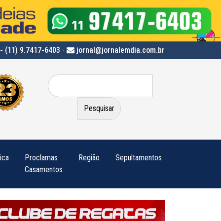
- (11) 9.7417-6403
-
jornal@jornalemdia.com.br
Pesquisar
por:
tica
Proclamas
Região
Sepultamentos
Casamentos