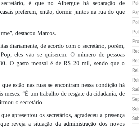
secretário, é que no Albergue há separação de
Pal
casais preferem, então, dormir juntos na rua do que
Pap
Pol
Pol
irme”, destacou Marcos.
Pro
tas diariamente, de acordo com o secretário, porém,
Red
o Pop, eles vão se quiserem. O número de pessoas
Reg
130. O gasto mensal é de R$ 20 mil, sendo que o
Re
Rel
que estão nas ruas se encontram nessa condição há
Sa
is meses. “É um trabalho de resgate da cidadania, de
Sep
irmou o secretário.
Sol
que apresentou os secretários, agradeceu a presença
Sub
 que reveja a situação da administração dos novos