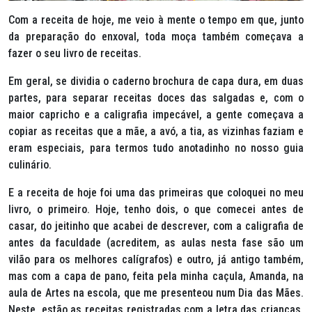
Com a receita de hoje, me veio à mente o tempo em que, junto
da preparação do enxoval, toda moça também começava a
fazer o seu livro de receitas.
Em geral, se dividia o caderno brochura de capa dura, em duas
partes, para separar receitas doces das salgadas e, com o
maior capricho e a caligrafia impecável, a gente começava a
copiar as receitas que a mãe, a avó, a tia, as vizinhas faziam e
eram especiais, para termos tudo anotadinho no nosso guia
culinário.
E a receita de hoje foi uma das primeiras que coloquei no meu
livro, o primeiro. Hoje, tenho dois, o que comecei antes de
casar, do jeitinho que acabei de descrever, com a caligrafia de
antes da faculdade (acreditem, as aulas nesta fase são um
vilão para os melhores calígrafos) e outro, já antigo também,
mas com a capa de pano, feita pela minha caçula, Amanda, na
aula de Artes na escola, que me presenteou num Dia das Mães.
Neste, estão as receitas registradas com a letra das crianças,